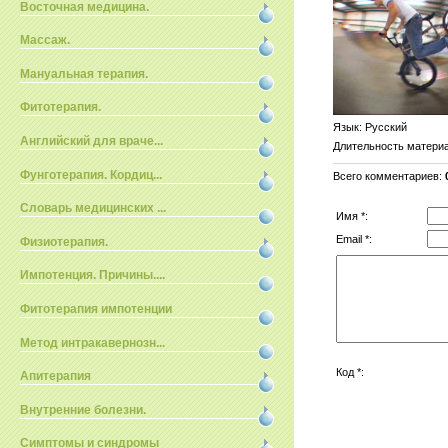
Восточная медицина.
Массаж.
Мануальная терапия.
Фитотерапия.
Язык
: Русский
Английский для враче...
Длительность матери
Фунготерапия. Кордиц...
Всего комментариев
:
Словарь медицинских ...
Имя *:
Email *:
Физиотерапия.
Импотенция. Причины....
Фитотерапия импотенции
Метод интракавернозн...
Код *:
Апитерапия
Внутренние болезни.
Симптомы и синдромы