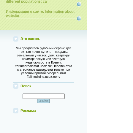
different populations: ca
Информация о сайте. Information about
website
Это важно.
Мы предлагаем удобный сервис для
тех, кто хочет купить – продать:
земельный участок, дом, квартиру,
коммерческую или элитную
недвижимость в Крыму.
//crimearealestat.ucoz.ru/ Перепечатка
материалов разрешена только при
условии прямой гиперссылки
//allmedicine.ucoz.com/
Поиск
Реклама