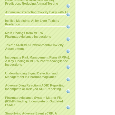
Case Studies in AI-Driven Toxicity
Prediction: Reducing Animal Testing
Atomwise: Predicting Toxicity Early with AI
Insilico Medicine: AI for Liver Toxicity
Prediction
Main Findings from MHRA
Pharmacovigilance Inspections
Tox21: AI-Driven Environmental Toxicity
Assessment
Inadequate Risk Management Plans (RMPs):
A Key Finding in MHRA Pharmacovigilance
Inspections
Understanding Signal Detection and
Management in Pharmacovigilance
Adverse Drug Reaction (ADR) Reporting
Incomplete or Delayed ADR Reporting
Pharmacovigilance System Master File
(PSMF) Finding: Incomplete or Outdated
PSMFs
Simplifying Adverse Event eCRF: A