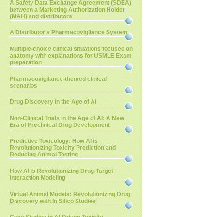
A Safety Data Exchange Agreement (SDEA)
between a Marketing Authorization Holder
(MAH) and distributors
A Distributor’s Pharmacovigilance System
Multiple-choice clinical situations focused on
anatomy with explanations for USMLE Exam
preparation
Pharmacovigilance-themed clinical
scenarios
Drug Discovery in the Age of AI
Non-Clinical Trials in the Age of AI: A New
Era of Preclinical Drug Development
Predictive Toxicology: How AI is
Revolutionizing Toxicity Prediction and
Reducing Animal Testing
How AI is Revolutionizing Drug-Target
Interaction Modeling
Virtual Animal Models: Revolutionizing Drug
Discovery with In Silico Studies