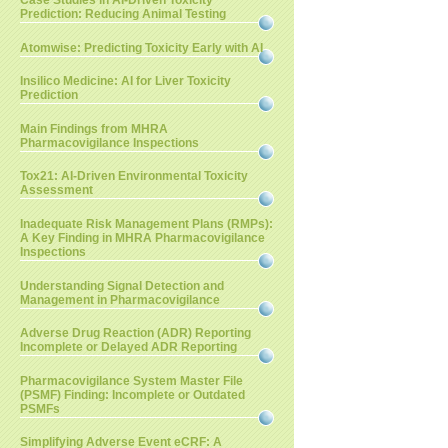
Case Studies in AI-Driven Toxicity
Prediction: Reducing Animal Testing
Atomwise: Predicting Toxicity Early with AI
Insilico Medicine: AI for Liver Toxicity
Prediction
Main Findings from MHRA
Pharmacovigilance Inspections
Tox21: AI-Driven Environmental Toxicity
Assessment
Inadequate Risk Management Plans (RMPs):
A Key Finding in MHRA Pharmacovigilance
Inspections
Understanding Signal Detection and
Management in Pharmacovigilance
Adverse Drug Reaction (ADR) Reporting
Incomplete or Delayed ADR Reporting
Pharmacovigilance System Master File
(PSMF) Finding: Incomplete or Outdated
PSMFs
Simplifying Adverse Event eCRF: A