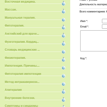
Восточная медицина.
Длительность матери
Массаж.
Всего комментариев
:
Мануальная терапия.
Имя *:
Фитотерапия.
Email *:
Английский для враче...
Фунготерапия. Кордиц...
Словарь медицинских ...
Физиотерапия.
Код *:
Импотенция. Причины....
Фитотерапия импотенции
Метод интракавернозн...
Апитерапия
Внутренние болезни.
Симптомы и синдромы