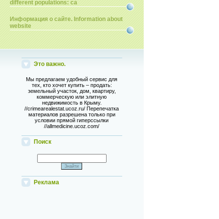
different populations: ca
Информация о сайте. Information about
website
Это важно.
Мы предлагаем удобный сервис для
тех, кто хочет купить – продать:
земельный участок, дом, квартиру,
коммерческую или элитную
недвижимость в Крыму.
//crimearealestat.ucoz.ru/ Перепечатка
материалов разрешена только при
условии прямой гиперссылки
//allmedicine.ucoz.com/
Поиск
Реклама