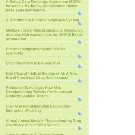
A Safety Data Exchange Agreement (SDEA)
between a Marketing Authorization Holder
(MAH) and distributors
A Distributor’s Pharmacovigilance System
Multiple-choice clinical situations focused on
anatomy with explanations for USMLE Exam
preparation
Pharmacovigilance-themed clinical
scenarios
Drug Discovery in the Age of AI
Non-Clinical Trials in the Age of AI: A New
Era of Preclinical Drug Development
Predictive Toxicology: How AI is
Revolutionizing Toxicity Prediction and
Reducing Animal Testing
How AI is Revolutionizing Drug-Target
Interaction Modeling
Virtual Animal Models: Revolutionizing Drug
Discovery with In Silico Studies