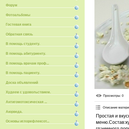
Форум
Фотоальбомы
Гостевая книга
Обратная связь
В помощь студенту.
В помощь абитуриенту.
В помощь врачам проф...
В помощь пациенту.
Доска объявлений
Худеем с удовольствием.
Просмотры
: 0
Антигомотоксическая ...
Описание матер
Аюрведа.
Простая и вкус
Основы иглорефлексот...
меню.Состав:ку
гр;немного поп