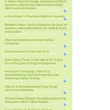
A Safety Data Exchange Agreement (SDEA)
between a Marketing Authorization Holder
(MAH) and distributors
A Distributor’s Pharmacovigilance System
Multiple-choice clinical situations focused on
anatomy with explanations for USMLE Exam
preparation
Pharmacovigilance-themed clinical
scenarios
Drug Discovery in the Age of AI
Non-Clinical Trials in the Age of AI: A New
Era of Preclinical Drug Development
Predictive Toxicology: How AI is
Revolutionizing Toxicity Prediction and
Reducing Animal Testing
How AI is Revolutionizing Drug-Target
Interaction Modeling
Virtual Animal Models: Revolutionizing Drug
Discovery with In Silico Studies