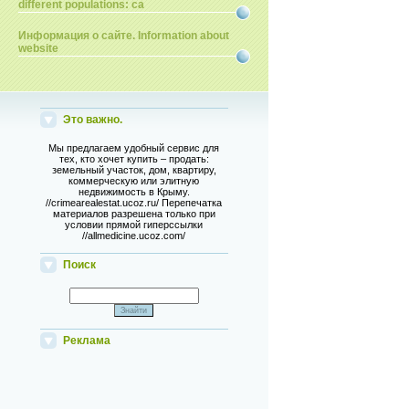
different populations: ca
Информация о сайте. Information about
website
Это важно.
Мы предлагаем удобный сервис для
тех, кто хочет купить – продать:
земельный участок, дом, квартиру,
коммерческую или элитную
недвижимость в Крыму.
//crimearealestat.ucoz.ru/ Перепечатка
материалов разрешена только при
условии прямой гиперссылки
//allmedicine.ucoz.com/
Поиск
Реклама