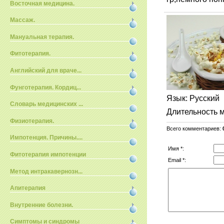
Восточная медицина.
Массаж.
Мануальная терапия.
Фитотерапия.
Английский для враче...
Фунготерапия. Кордиц...
Язык
: Русский
Словарь медицинских ...
Длительность 
Физиотерапия.
Всего комментариев
:
Импотенция. Причины....
Имя *:
Фитотерапия импотенции
Email *:
Метод интракавернозн...
Апитерапия
Внутренние болезни.
Симптомы и синдромы