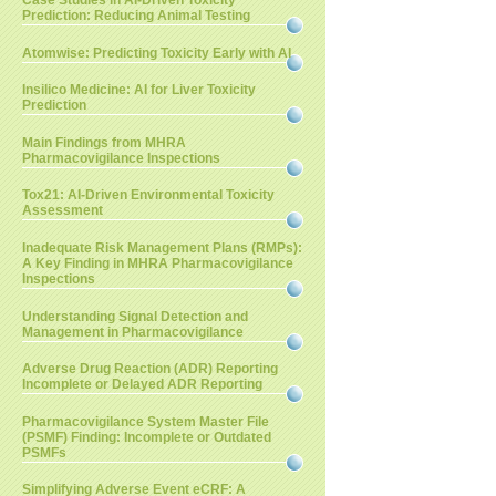
Case Studies in AI-Driven Toxicity
Prediction: Reducing Animal Testing
Atomwise: Predicting Toxicity Early with AI
Insilico Medicine: AI for Liver Toxicity
Prediction
Main Findings from MHRA
Pharmacovigilance Inspections
Tox21: AI-Driven Environmental Toxicity
Assessment
Inadequate Risk Management Plans (RMPs):
A Key Finding in MHRA Pharmacovigilance
Inspections
Understanding Signal Detection and
Management in Pharmacovigilance
Adverse Drug Reaction (ADR) Reporting
Incomplete or Delayed ADR Reporting
Pharmacovigilance System Master File
(PSMF) Finding: Incomplete or Outdated
PSMFs
Simplifying Adverse Event eCRF: A