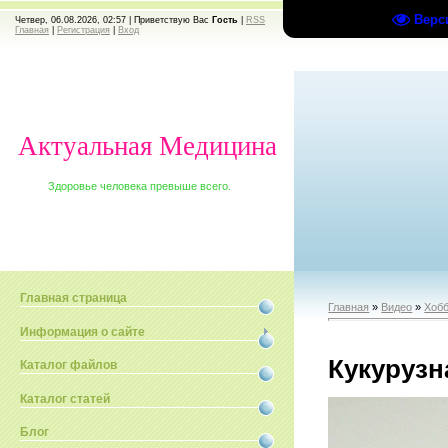
Верс
Четвер, 06.08.2026, 02:57 |
Приветствую Вас
Гость
|
RSS
Главная
|
Регистрация
|
Вход
Актуальная Медицина
Здоровье человека превыше всего.
Главная страница
Главная
»
Видео
»
Хобб
Информация о сайте
Кукурузн
Каталог файлов
Каталог статей
Блог