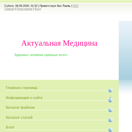
Субота, 08.08.2026, 01:52 |
Приветствую Вас
Гость
|
RSS
Главная
|
Регистрация
|
Вход
Актуальная Медицина
Здоровье человека превыше всего.
Главная страница
Информация о сайте
Каталог файлов
Каталог статей
Блог