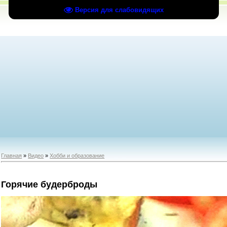
Версия для слабовидящих
Главная
»
Видео
»
Хобби и образование
Горячие будерброды