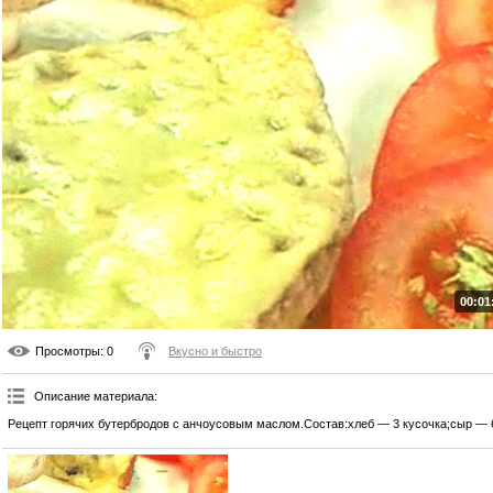
00:01
Просмотры
: 0
Вкусно и быстро
Описание материала
:
Рецепт горячих бутербродов с анчоусовым маслом.Состав:хлеб — 3 кусочка;сыр — 6