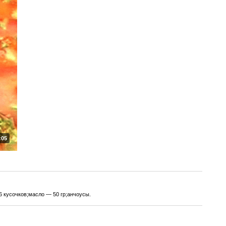
:05
 кусочков;масло — 50 гр;анчоусы.