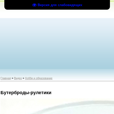
Версия для слабовидящих
Главная
»
Видео
»
Хобби и образование
Бутерброды-рулетики