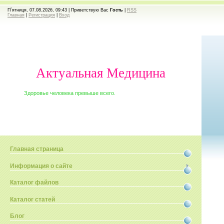
П`ятниця, 07.08.2026, 09:43 |
Приветствую Вас
Гость
|
RSS
Главная
|
Регистрация
|
Вход
Актуальная Медицина
Здоровье человека превыше всего.
Главная страница
Информация о сайте
Каталог файлов
Каталог статей
Блог