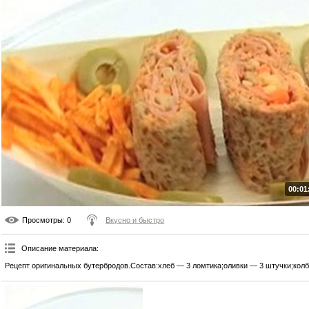
00:01
Просмотры
: 0
Вкусно и быстро
Описание материала
:
Рецепт оригинальных бутербродов.Состав:хлеб — 3 ломтика;оливки — 3 штучки;колба