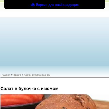
Версия для слабовидящих
Главная
»
Видео
»
Хобби и образование
Салат в булочке с изюмом