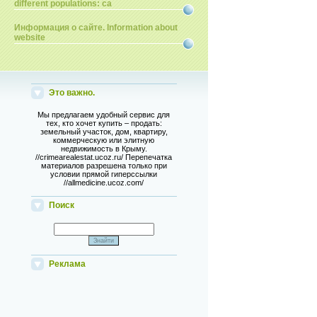
different populations: ca
Информация о сайте. Information about
website
Это важно.
Мы предлагаем удобный сервис для
тех, кто хочет купить – продать:
земельный участок, дом, квартиру,
коммерческую или элитную
недвижимость в Крыму.
//crimearealestat.ucoz.ru/ Перепечатка
материалов разрешена только при
условии прямой гиперссылки
//allmedicine.ucoz.com/
Поиск
Реклама