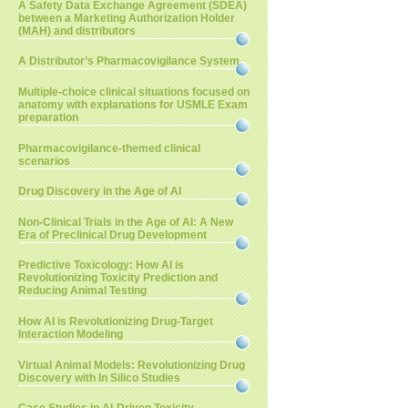
A Safety Data Exchange Agreement (SDEA)
between a Marketing Authorization Holder
(MAH) and distributors
A Distributor’s Pharmacovigilance System
Multiple-choice clinical situations focused on
anatomy with explanations for USMLE Exam
preparation
Pharmacovigilance-themed clinical
scenarios
Drug Discovery in the Age of AI
Non-Clinical Trials in the Age of AI: A New
Era of Preclinical Drug Development
Predictive Toxicology: How AI is
Revolutionizing Toxicity Prediction and
Reducing Animal Testing
How AI is Revolutionizing Drug-Target
Interaction Modeling
Virtual Animal Models: Revolutionizing Drug
Discovery with In Silico Studies