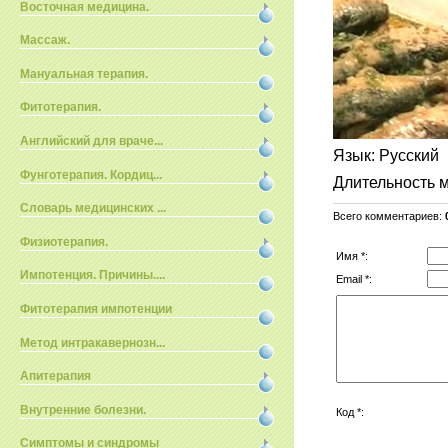
Восточная медицина.
Массаж.
Мануальная терапия.
Фитотерапия.
Английский для враче...
Язык
: Русский
Фунготерапия. Кордиц...
Длительность 
Словарь медицинских ...
Всего комментариев
:
Физиотерапия.
Имя *:
Импотенция. Причины....
Email *:
Фитотерапия импотенции
Метод интракавернозн...
Апитерапия
Внутренние болезни.
Код *:
Симптомы и синдромы