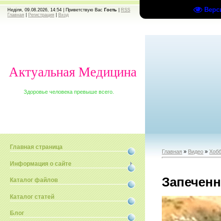
Верс
Неділя, 09.08.2026, 14:54 |
Приветствую Вас
Гость
|
RSS
Главная
|
Регистрация
|
Вход
Актуальная Медицина
Здоровье человека превыше всего.
Главная страница
Главная
»
Видео
»
Хобб
Информация о сайте
Запечен
Каталог файлов
Каталог статей
Блог