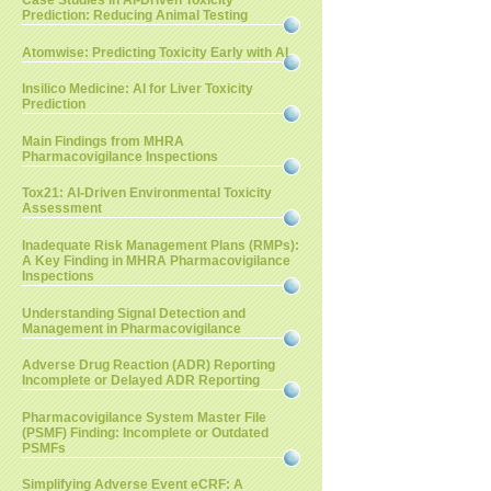
Case Studies in AI-Driven Toxicity
Prediction: Reducing Animal Testing
Atomwise: Predicting Toxicity Early with AI
Insilico Medicine: AI for Liver Toxicity
Prediction
Main Findings from MHRA
Pharmacovigilance Inspections
Tox21: AI-Driven Environmental Toxicity
Assessment
Inadequate Risk Management Plans (RMPs):
A Key Finding in MHRA Pharmacovigilance
Inspections
Understanding Signal Detection and
Management in Pharmacovigilance
Adverse Drug Reaction (ADR) Reporting
Incomplete or Delayed ADR Reporting
Pharmacovigilance System Master File
(PSMF) Finding: Incomplete or Outdated
PSMFs
Simplifying Adverse Event eCRF: A