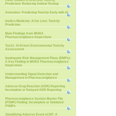
Case Studies in AI-Driven Toxicity
Prediction: Reducing Animal Testing
Atomwise: Predicting Toxicity Early with AI
Insilico Medicine: AI for Liver Toxicity
Prediction
Main Findings from MHRA
Pharmacovigilance Inspections
Tox21: AI-Driven Environmental Toxicity
Assessment
Inadequate Risk Management Plans (RMPs):
A Key Finding in MHRA Pharmacovigilance
Inspections
Understanding Signal Detection and
Management in Pharmacovigilance
Adverse Drug Reaction (ADR) Reporting
Incomplete or Delayed ADR Reporting
Pharmacovigilance System Master File
(PSMF) Finding: Incomplete or Outdated
PSMFs
Simplifying Adverse Event eCRF: A