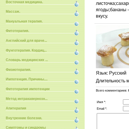
Восточная медицина.
листочка;сахар
ягоды;бананы 
Массаж.
вкусу.
Мануальная терапия.
Фитотерапия.
Английский для враче...
Фунготерапия. Кордиц...
Словарь медицинских ...
Физиотерапия.
Язык
: Русский
Импотенция. Причины....
Длительность 
Фитотерапия импотенции
Всего комментариев
:
Метод интракавернозн...
Имя *:
Апитерапия
Email *:
Внутренние болезни.
Симптомы и синдромы