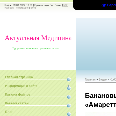
Верс
Неділя, 09.08.2026, 10:33 |
Приветствую Вас
Гость
|
RSS
Главная
|
Регистрация
|
Вход
Актуальная Медицина
Здоровье человека превыше всего.
Главная страница
Главная
»
Видео
»
Хобб
Информация о сайте
Банановы
Каталог файлов
«Амарет
Каталог статей
Блог