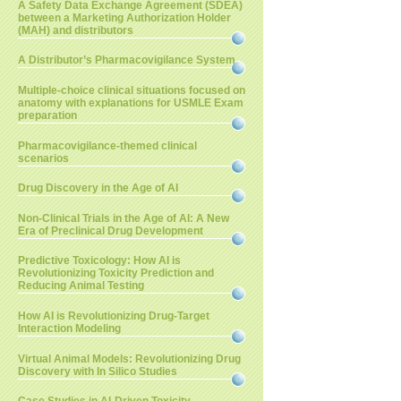
A Safety Data Exchange Agreement (SDEA)
between a Marketing Authorization Holder
(MAH) and distributors
A Distributor’s Pharmacovigilance System
Multiple-choice clinical situations focused on
anatomy with explanations for USMLE Exam
preparation
Pharmacovigilance-themed clinical
scenarios
Drug Discovery in the Age of AI
Non-Clinical Trials in the Age of AI: A New
Era of Preclinical Drug Development
Predictive Toxicology: How AI is
Revolutionizing Toxicity Prediction and
Reducing Animal Testing
How AI is Revolutionizing Drug-Target
Interaction Modeling
Virtual Animal Models: Revolutionizing Drug
Discovery with In Silico Studies