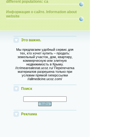
different populations: ca
Информация о сайте. Information about
website
Это важно.
Мы предлагаем удобный сервис для
тех, кто хочет купить – продать:
земельный участок, дом, квартиру,
коммерческую или элитную
недвижимость в Крыму.
//crimearealestat.ucoz.ru/ Перепечатка
материалов разрешена только при
условии прямой гиперссылки
//allmedicine.ucoz.com/
Поиск
Реклама