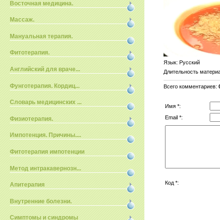
Восточная медицина.
Массаж.
Мануальная терапия.
Фитотерапия.
Язык
: Русский
Английский для враче...
Длительность матери
Фунготерапия. Кордиц...
Всего комментариев
:
Словарь медицинских ...
Имя *:
Email *:
Физиотерапия.
Импотенция. Причины....
Фитотерапия импотенции
Метод интракавернозн...
Код *:
Апитерапия
Внутренние болезни.
Симптомы и синдромы