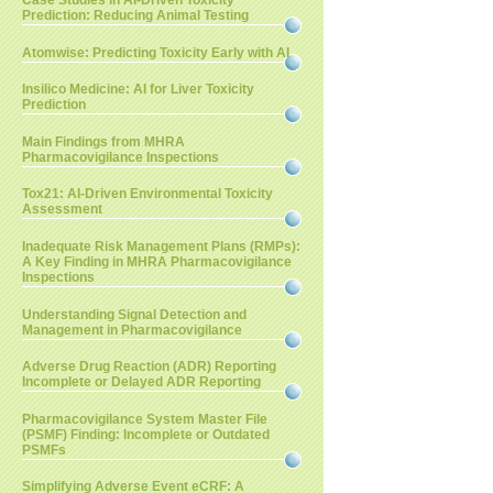
Case Studies in AI-Driven Toxicity
Prediction: Reducing Animal Testing
Atomwise: Predicting Toxicity Early with AI
Insilico Medicine: AI for Liver Toxicity
Prediction
Main Findings from MHRA
Pharmacovigilance Inspections
Tox21: AI-Driven Environmental Toxicity
Assessment
Inadequate Risk Management Plans (RMPs):
A Key Finding in MHRA Pharmacovigilance
Inspections
Understanding Signal Detection and
Management in Pharmacovigilance
Adverse Drug Reaction (ADR) Reporting
Incomplete or Delayed ADR Reporting
Pharmacovigilance System Master File
(PSMF) Finding: Incomplete or Outdated
PSMFs
Simplifying Adverse Event eCRF: A