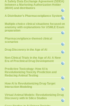
A Safety Data Exchange Agreement (SDEA)
between a Marketing Authorization Holder
(MAH) and distributors
A Distributor’s Pharmacovigilance System
Multiple-choice clinical situations focused on
anatomy with explanations for USMLE Exam
preparation
Pharmacovigilance-themed clinical
scenarios
Drug Discovery in the Age of AI
Non-Clinical Trials in the Age of AI: A New
Era of Preclinical Drug Development
Predictive Toxicology: How AI is
Revolutionizing Toxicity Prediction and
Reducing Animal Testing
How AI is Revolutionizing Drug-Target
Interaction Modeling
Virtual Animal Models: Revolutionizing Drug
Discovery with In Silico Studies