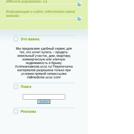
different populations: ca
Информация о сайте. Information about
website
Это важно.
Мы предлагаем удобный сервис для
тех, кто хочет купить – продать:
земельный участок, дом, квартиру,
коммерческую или элитную
недвижимость в Крыму.
//crimearealestat.ucoz.ru/ Перепечатка
материалов разрешена только при
условии прямой гиперссылки
//allmedicine.ucoz.com/
Поиск
Реклама