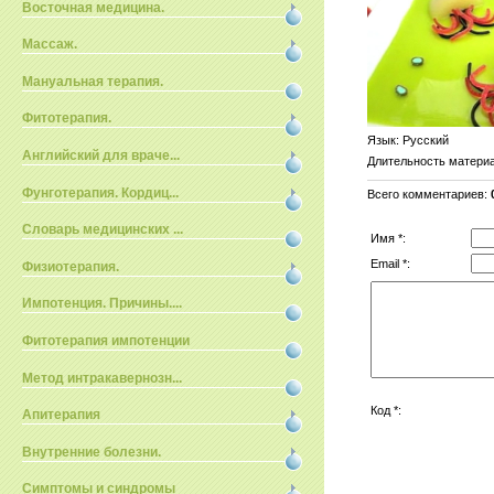
Восточная медицина.
Массаж.
Мануальная терапия.
Фитотерапия.
Язык
: Русский
Английский для враче...
Длительность матери
Фунготерапия. Кордиц...
Всего комментариев
:
Словарь медицинских ...
Имя *:
Email *:
Физиотерапия.
Импотенция. Причины....
Фитотерапия импотенции
Метод интракавернозн...
Код *:
Апитерапия
Внутренние болезни.
Симптомы и синдромы