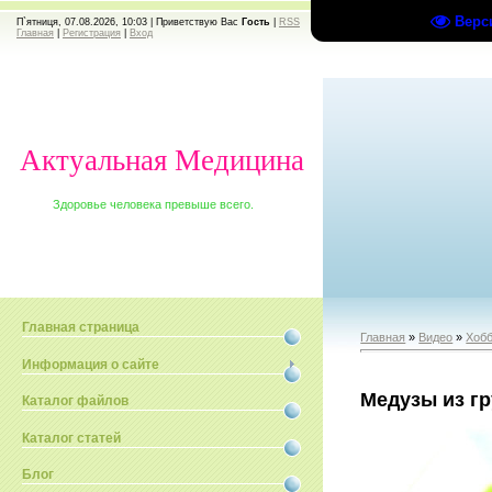
Верс
П`ятниця, 07.08.2026, 10:03 |
Приветствую Вас
Гость
|
RSS
Главная
|
Регистрация
|
Вход
Актуальная Медицина
Здоровье человека превыше всего.
Главная страница
Главная
»
Видео
»
Хобб
Информация о сайте
Медузы из г
Каталог файлов
Каталог статей
Блог