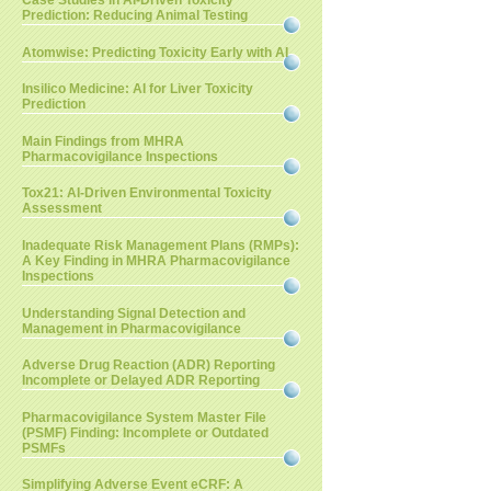
Case Studies in AI-Driven Toxicity
Prediction: Reducing Animal Testing
Atomwise: Predicting Toxicity Early with AI
Insilico Medicine: AI for Liver Toxicity
Prediction
Main Findings from MHRA
Pharmacovigilance Inspections
Tox21: AI-Driven Environmental Toxicity
Assessment
Inadequate Risk Management Plans (RMPs):
A Key Finding in MHRA Pharmacovigilance
Inspections
Understanding Signal Detection and
Management in Pharmacovigilance
Adverse Drug Reaction (ADR) Reporting
Incomplete or Delayed ADR Reporting
Pharmacovigilance System Master File
(PSMF) Finding: Incomplete or Outdated
PSMFs
Simplifying Adverse Event eCRF: A