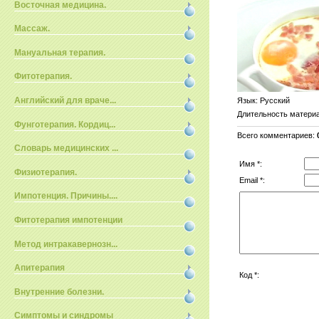
Восточная медицина.
Массаж.
Мануальная терапия.
Фитотерапия.
Английский для враче...
Язык
: Русский
Длительность матери
Фунготерапия. Кордиц...
Всего комментариев
:
Словарь медицинских ...
Имя *:
Физиотерапия.
Email *:
Импотенция. Причины....
Фитотерапия импотенции
Метод интракавернозн...
Апитерапия
Код *:
Внутренние болезни.
Симптомы и синдромы