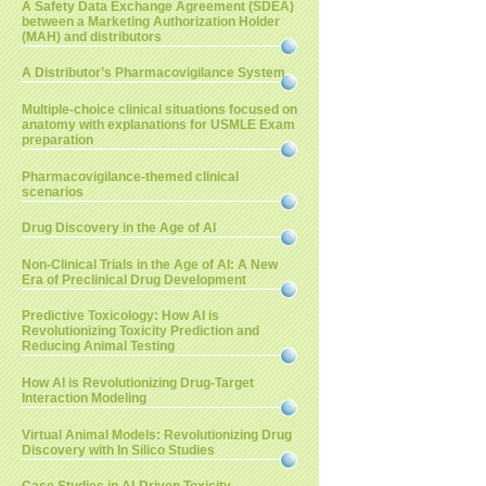
A Safety Data Exchange Agreement (SDEA)
between a Marketing Authorization Holder
(MAH) and distributors
A Distributor’s Pharmacovigilance System
Multiple-choice clinical situations focused on
anatomy with explanations for USMLE Exam
preparation
Pharmacovigilance-themed clinical
scenarios
Drug Discovery in the Age of AI
Non-Clinical Trials in the Age of AI: A New
Era of Preclinical Drug Development
Predictive Toxicology: How AI is
Revolutionizing Toxicity Prediction and
Reducing Animal Testing
How AI is Revolutionizing Drug-Target
Interaction Modeling
Virtual Animal Models: Revolutionizing Drug
Discovery with In Silico Studies