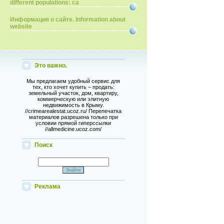
different populations: ca
Информация о сайте. Information about
website
Это важно.
Мы предлагаем удобный сервис для
тех, кто хочет купить – продать:
земельный участок, дом, квартиру,
коммерческую или элитную
недвижимость в Крыму.
//crimearealestat.ucoz.ru/ Перепечатка
материалов разрешена только при
условии прямой гиперссылки
//allmedicine.ucoz.com/
Поиск
Реклама