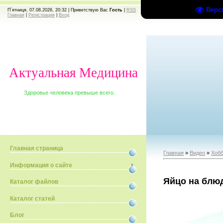
Верс
П`ятниця, 07.08.2026, 20:32 |
Приветствую Вас
Гость
|
RSS
Главная
|
Регистрация
|
Вход
Актуальная Медицина
Здоровье человека превыше всего.
Главная страница
Главная
»
Видео
»
Хобб
Информация о сайте
Яйцо на блю
Каталог файлов
Каталог статей
Блог