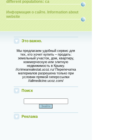
different populations: ca
Информация о сайте. Information about
website
Это важно.
Мы предлагаем удобный сервис для
тех, кто хочет купить – продать:
земельный участок, дом, квартиру,
коммерческую или элитную
недвижимость в Крыму.
//crimearealestat.ucoz.ru/ Перепечатка
материалов разрешена только при
условии прямой гиперссылки
//allmedicine.ucoz.com/
Поиск
Реклама