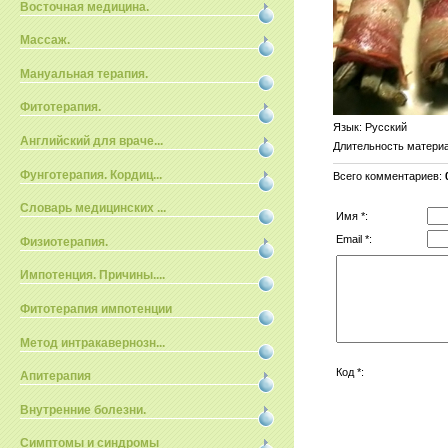
Восточная медицина.
Массаж.
Мануальная терапия.
Фитотерапия.
Язык
: Русский
Английский для враче...
Длительность матери
Фунготерапия. Кордиц...
Всего комментариев
:
Словарь медицинских ...
Имя *:
Email *:
Физиотерапия.
Импотенция. Причины....
Фитотерапия импотенции
Метод интракавернозн...
Код *:
Апитерапия
Внутренние болезни.
Симптомы и синдромы