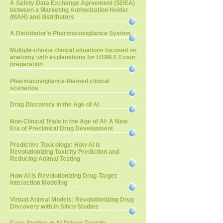
A Safety Data Exchange Agreement (SDEA)
between a Marketing Authorization Holder
(MAH) and distributors
A Distributor’s Pharmacovigilance System
Multiple-choice clinical situations focused on
anatomy with explanations for USMLE Exam
preparation
Pharmacovigilance-themed clinical
scenarios
Drug Discovery in the Age of AI
Non-Clinical Trials in the Age of AI: A New
Era of Preclinical Drug Development
Predictive Toxicology: How AI is
Revolutionizing Toxicity Prediction and
Reducing Animal Testing
How AI is Revolutionizing Drug-Target
Interaction Modeling
Virtual Animal Models: Revolutionizing Drug
Discovery with In Silico Studies