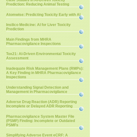
Case Studies in AI-Driven Toxicity
Prediction: Reducing Animal Testing
Atomwise: Predicting Toxicity Early with AI
Insilico Medicine: AI for Liver Toxicity
Prediction
Main Findings from MHRA
Pharmacovigilance Inspections
Tox21: AI-Driven Environmental Toxicity
Assessment
Inadequate Risk Management Plans (RMPs):
A Key Finding in MHRA Pharmacovigilance
Inspections
Understanding Signal Detection and
Management in Pharmacovigilance
Adverse Drug Reaction (ADR) Reporting
Incomplete or Delayed ADR Reporting
Pharmacovigilance System Master File
(PSMF) Finding: Incomplete or Outdated
PSMFs
Simplifying Adverse Event eCRF: A