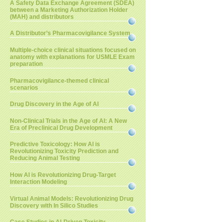
A Safety Data Exchange Agreement (SDEA)
between a Marketing Authorization Holder
(MAH) and distributors
A Distributor’s Pharmacovigilance System
Multiple-choice clinical situations focused on
anatomy with explanations for USMLE Exam
preparation
Pharmacovigilance-themed clinical
scenarios
Drug Discovery in the Age of AI
Non-Clinical Trials in the Age of AI: A New
Era of Preclinical Drug Development
Predictive Toxicology: How AI is
Revolutionizing Toxicity Prediction and
Reducing Animal Testing
How AI is Revolutionizing Drug-Target
Interaction Modeling
Virtual Animal Models: Revolutionizing Drug
Discovery with In Silico Studies