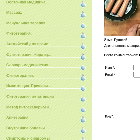
Восточная медицина.
Массаж.
Мануальная терапия.
Фитотерапия.
Язык
: Русский
Английский для враче...
Длительность матери
Фунготерапия. Кордиц...
Всего комментариев
:
Словарь медицинских ...
Имя *:
Email *:
Физиотерапия.
Импотенция. Причины....
Фитотерапия импотенции
Метод интракавернозн...
Код *:
Апитерапия
Внутренние болезни.
Симптомы и синдромы