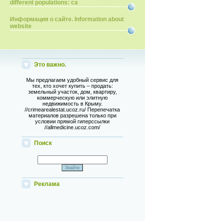
different populations: ca
Информация о сайте. Information about
website
Это важно.
Мы предлагаем удобный сервис для
тех, кто хочет купить – продать:
земельный участок, дом, квартиру,
коммерческую или элитную
недвижимость в Крыму.
//crimearealestat.ucoz.ru/ Перепечатка
материалов разрешена только при
условии прямой гиперссылки
//allmedicine.ucoz.com/
Поиск
Реклама