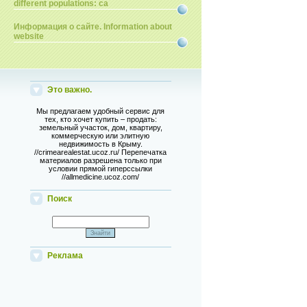
different populations: ca
Информация о сайте. Information about
website
Это важно.
Мы предлагаем удобный сервис для
тех, кто хочет купить – продать:
земельный участок, дом, квартиру,
коммерческую или элитную
недвижимость в Крыму.
//crimearealestat.ucoz.ru/ Перепечатка
материалов разрешена только при
условии прямой гиперссылки
//allmedicine.ucoz.com/
Поиск
Реклама