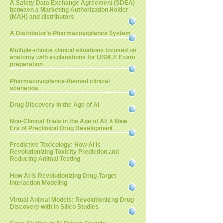
A Safety Data Exchange Agreement (SDEA)
between a Marketing Authorization Holder
(MAH) and distributors
A Distributor’s Pharmacovigilance System
Multiple-choice clinical situations focused on
anatomy with explanations for USMLE Exam
preparation
Pharmacovigilance-themed clinical
scenarios
Drug Discovery in the Age of AI
Non-Clinical Trials in the Age of AI: A New
Era of Preclinical Drug Development
Predictive Toxicology: How AI is
Revolutionizing Toxicity Prediction and
Reducing Animal Testing
How AI is Revolutionizing Drug-Target
Interaction Modeling
Virtual Animal Models: Revolutionizing Drug
Discovery with In Silico Studies