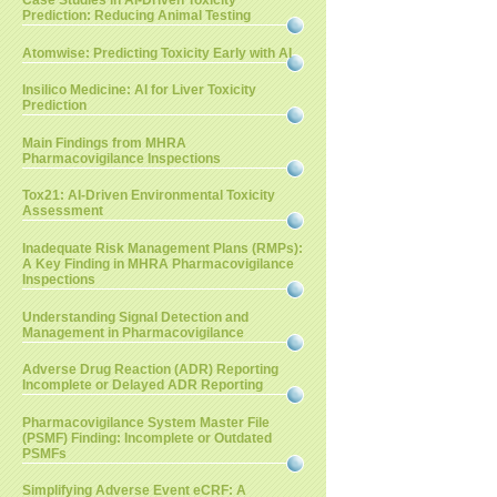
Case Studies in AI-Driven Toxicity
Prediction: Reducing Animal Testing
Atomwise: Predicting Toxicity Early with AI
Insilico Medicine: AI for Liver Toxicity
Prediction
Main Findings from MHRA
Pharmacovigilance Inspections
Tox21: AI-Driven Environmental Toxicity
Assessment
Inadequate Risk Management Plans (RMPs):
A Key Finding in MHRA Pharmacovigilance
Inspections
Understanding Signal Detection and
Management in Pharmacovigilance
Adverse Drug Reaction (ADR) Reporting
Incomplete or Delayed ADR Reporting
Pharmacovigilance System Master File
(PSMF) Finding: Incomplete or Outdated
PSMFs
Simplifying Adverse Event eCRF: A