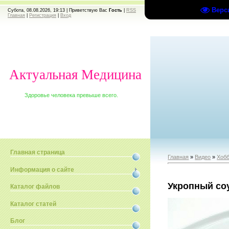
Верс
Субота, 08.08.2026, 19:13 |
Приветствую Вас
Гость
|
RSS
Главная
|
Регистрация
|
Вход
Актуальная Медицина
Здоровье человека превыше всего.
Главная страница
Главная
»
Видео
»
Хобб
Информация о сайте
Укропный со
Каталог файлов
Каталог статей
Блог