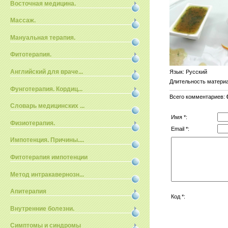
Восточная медицина.
Массаж.
Мануальная терапия.
Фитотерапия.
Английский для враче...
Язык
: Русский
Длительность матери
Фунготерапия. Кордиц...
Всего комментариев
:
Словарь медицинских ...
Имя *:
Физиотерапия.
Email *:
Импотенция. Причины....
Фитотерапия импотенции
Метод интракавернозн...
Апитерапия
Код *:
Внутренние болезни.
Симптомы и синдромы