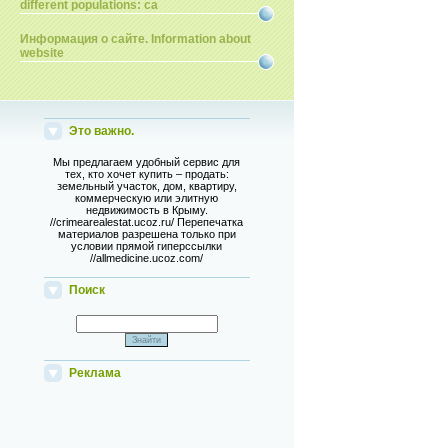
different populations: ca
Информация о сайте. Information about
website
Это важно.
Мы предлагаем удобный сервис для
тех, кто хочет купить – продать:
земельный участок, дом, квартиру,
коммерческую или элитную
недвижимость в Крыму.
//crimearealestat.ucoz.ru/ Перепечатка
материалов разрешена только при
условии прямой гиперссылки
//allmedicine.ucoz.com/
Поиск
Реклама