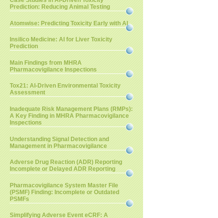
Case Studies in AI-Driven Toxicity
Prediction: Reducing Animal Testing
Atomwise: Predicting Toxicity Early with AI
Insilico Medicine: AI for Liver Toxicity
Prediction
Main Findings from MHRA
Pharmacovigilance Inspections
Tox21: AI-Driven Environmental Toxicity
Assessment
Inadequate Risk Management Plans (RMPs):
A Key Finding in MHRA Pharmacovigilance
Inspections
Understanding Signal Detection and
Management in Pharmacovigilance
Adverse Drug Reaction (ADR) Reporting
Incomplete or Delayed ADR Reporting
Pharmacovigilance System Master File
(PSMF) Finding: Incomplete or Outdated
PSMFs
Simplifying Adverse Event eCRF: A