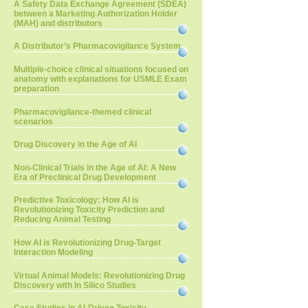
A Safety Data Exchange Agreement (SDEA)
between a Marketing Authorization Holder
(MAH) and distributors
A Distributor’s Pharmacovigilance System
Multiple-choice clinical situations focused on
anatomy with explanations for USMLE Exam
preparation
Pharmacovigilance-themed clinical
scenarios
Drug Discovery in the Age of AI
Non-Clinical Trials in the Age of AI: A New
Era of Preclinical Drug Development
Predictive Toxicology: How AI is
Revolutionizing Toxicity Prediction and
Reducing Animal Testing
How AI is Revolutionizing Drug-Target
Interaction Modeling
Virtual Animal Models: Revolutionizing Drug
Discovery with In Silico Studies