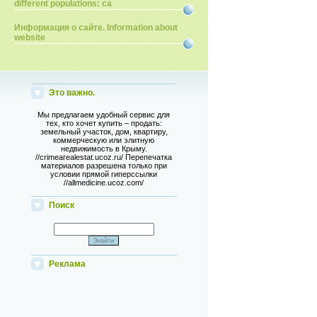
different populations: ca
Информация о сайте. Information about
website
Это важно.
Мы предлагаем удобный сервис для
тех, кто хочет купить – продать:
земельный участок, дом, квартиру,
коммерческую или элитную
недвижимость в Крыму.
//crimearealestat.ucoz.ru/ Перепечатка
материалов разрешена только при
условии прямой гиперссылки
//allmedicine.ucoz.com/
Поиск
Реклама