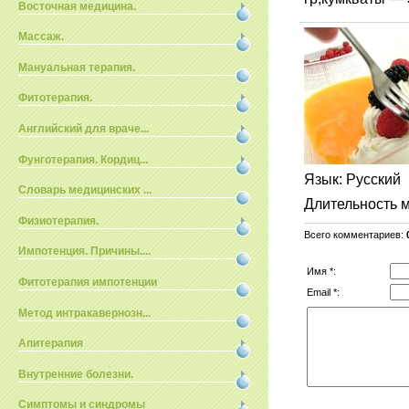
Восточная медицина.
Массаж.
Мануальная терапия.
Фитотерапия.
Английский для враче...
Фунготерапия. Кордиц...
Язык
: Русский
Словарь медицинских ...
Длительность 
Физиотерапия.
Всего комментариев
:
Импотенция. Причины....
Имя *:
Фитотерапия импотенции
Email *:
Метод интракавернозн...
Апитерапия
Внутренние болезни.
Симптомы и синдромы