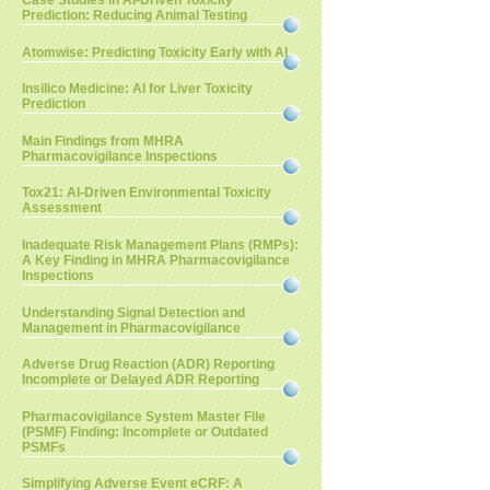
Case Studies in AI-Driven Toxicity
Prediction: Reducing Animal Testing
Atomwise: Predicting Toxicity Early with AI
Insilico Medicine: AI for Liver Toxicity
Prediction
Main Findings from MHRA
Pharmacovigilance Inspections
Tox21: AI-Driven Environmental Toxicity
Assessment
Inadequate Risk Management Plans (RMPs):
A Key Finding in MHRA Pharmacovigilance
Inspections
Understanding Signal Detection and
Management in Pharmacovigilance
Adverse Drug Reaction (ADR) Reporting
Incomplete or Delayed ADR Reporting
Pharmacovigilance System Master File
(PSMF) Finding: Incomplete or Outdated
PSMFs
Simplifying Adverse Event eCRF: A