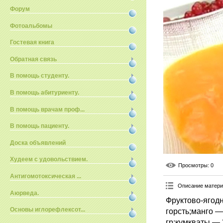
Форум
Фотоальбомы
Гостевая книга
Обратная связь
В помощь студенту.
В помощь абитуриенту.
В помощь врачам проф...
В помощь пациенту.
Доска объявлений
Худеем с удовольствием.
Просмотры
: 0
Антигомотоксическая ...
Описание матер
Аюрведа.
Фруктово-ягод
Основы иглорефлексот...
горсть;манго —
гр;кумкваты — 