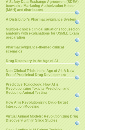
A Safety Data Exchange Agreement (SDEA)
between a Marketing Authorization Holder
(MAH) and distributors
A Distributor’s Pharmacovigilance System
Multiple-choice clinical situations focused on
anatomy with explanations for USMLE Exam
preparation
Pharmacovigilance-themed clinical
scenarios
Drug Discovery in the Age of AI
Non-Clinical Trials in the Age of AI: A New
Era of Preclinical Drug Development
Predictive Toxicology: How AI is
Revolutionizing Toxicity Prediction and
Reducing Animal Testing
How AI is Revolutionizing Drug-Target
Interaction Modeling
Virtual Animal Models: Revolutionizing Drug
Discovery with In Silico Studies