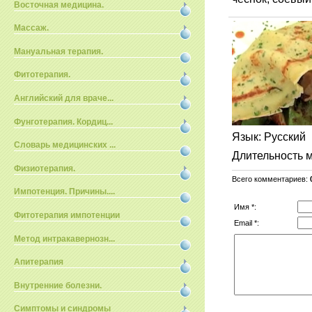
Восточная медицина.
Массаж.
Мануальная терапия.
Фитотерапия.
Английский для враче...
Фунготерапия. Кордиц...
Язык
: Русский
Словарь медицинских ...
Длительность 
Физиотерапия.
Всего комментариев
:
Импотенция. Причины....
Имя *:
Фитотерапия импотенции
Email *:
Метод интракавернозн...
Апитерапия
Внутренние болезни.
Симптомы и синдромы