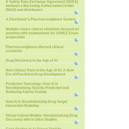
A Safety Data Exchange Agreement (SDEA)
between a Marketing Authorization Holder
(MAH) and distributors
A Distributor’s Pharmacovigilance System
Multiple-choice clinical situations focused on
anatomy with explanations for USMLE Exam
preparation
Pharmacovigilance-themed clinical
scenarios
Drug Discovery in the Age of AI
Non-Clinical Trials in the Age of AI: A New
Era of Preclinical Drug Development
Predictive Toxicology: How AI is
Revolutionizing Toxicity Prediction and
Reducing Animal Testing
How AI is Revolutionizing Drug-Target
Interaction Modeling
Virtual Animal Models: Revolutionizing Drug
Discovery with In Silico Studies