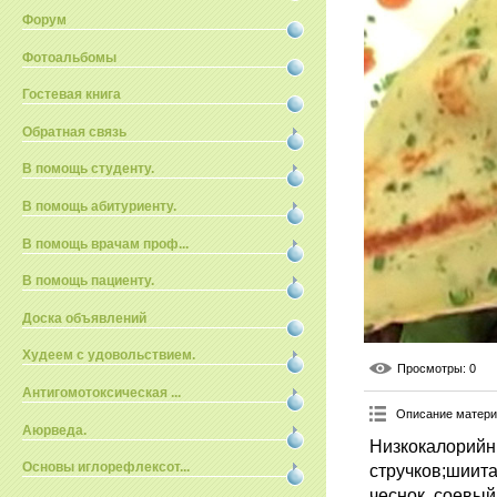
Форум
Фотоальбомы
Гостевая книга
Обратная связь
В помощь студенту.
В помощь абитуриенту.
В помощь врачам проф...
В помощь пациенту.
Доска объявлений
Худеем с удовольствием.
Просмотры
: 0
Антигомотоксическая ...
Описание матер
Аюрведа.
Низкокалорийны
Основы иглорефлексот...
стручков;шиита
чеснок, соевый