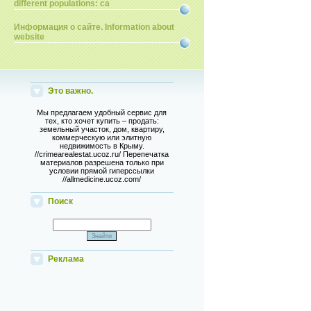
different populations: ca
Информация о сайте. Information about
website
Это важно.
Мы предлагаем удобный сервис для
тех, кто хочет купить – продать:
земельный участок, дом, квартиру,
коммерческую или элитную
недвижимость в Крыму.
//crimearealestat.ucoz.ru/ Перепечатка
материалов разрешена только при
условии прямой гиперссылки
//allmedicine.ucoz.com/
Поиск
Реклама