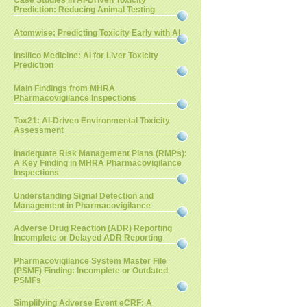
Case Studies in AI-Driven Toxicity
Prediction: Reducing Animal Testing
Atomwise: Predicting Toxicity Early with AI
Insilico Medicine: AI for Liver Toxicity
Prediction
Main Findings from MHRA
Pharmacovigilance Inspections
Tox21: AI-Driven Environmental Toxicity
Assessment
Inadequate Risk Management Plans (RMPs):
A Key Finding in MHRA Pharmacovigilance
Inspections
Understanding Signal Detection and
Management in Pharmacovigilance
Adverse Drug Reaction (ADR) Reporting
Incomplete or Delayed ADR Reporting
Pharmacovigilance System Master File
(PSMF) Finding: Incomplete or Outdated
PSMFs
Simplifying Adverse Event eCRF: A