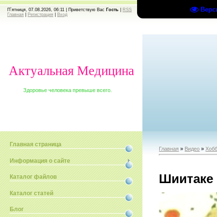
Верс
П`ятниця, 07.08.2026, 06:11 |
Приветствую Вас
Гость
|
RSS
Главная
|
Регистрация
|
Вход
Актуальная Медицина
Здоровье человека превыше всего.
Главная страница
Главная
»
Видео
»
Хобб
Информация о сайте
Шиитаке 
Каталог файлов
Каталог статей
Блог