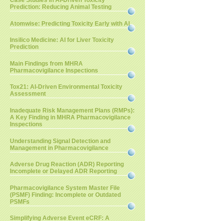
Case Studies in AI-Driven Toxicity
Prediction: Reducing Animal Testing
Atomwise: Predicting Toxicity Early with AI
Insilico Medicine: AI for Liver Toxicity
Prediction
Main Findings from MHRA
Pharmacovigilance Inspections
Tox21: AI-Driven Environmental Toxicity
Assessment
Inadequate Risk Management Plans (RMPs):
A Key Finding in MHRA Pharmacovigilance
Inspections
Understanding Signal Detection and
Management in Pharmacovigilance
Adverse Drug Reaction (ADR) Reporting
Incomplete or Delayed ADR Reporting
Pharmacovigilance System Master File
(PSMF) Finding: Incomplete or Outdated
PSMFs
Simplifying Adverse Event eCRF: A