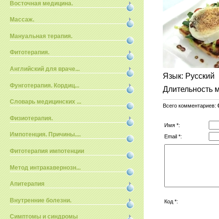
Восточная медицина.
Массаж.
Мануальная терапия.
Фитотерапия.
Английский для враче...
Язык
: Русский
Фунготерапия. Кордиц...
Длительность 
Словарь медицинских ...
Всего комментариев
:
Физиотерапия.
Имя *:
Импотенция. Причины....
Email *:
Фитотерапия импотенции
Метод интракавернозн...
Апитерапия
Внутренние болезни.
Код *:
Симптомы и синдромы