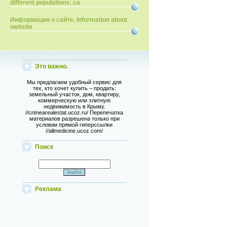
different populations: ca
Информация о сайте. Information about
website
Это важно.
Мы предлагаем удобный сервис для
тех, кто хочет купить – продать:
земельный участок, дом, квартиру,
коммерческую или элитную
недвижимость в Крыму.
//crimearealestat.ucoz.ru/ Перепечатка
материалов разрешена только при
условии прямой гиперссылки
//allmedicine.ucoz.com/
Поиск
Реклама