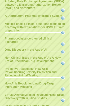
A Safety Data Exchange Agreement (SDEA)
between a Marketing Authorization Holder
(MAH) and distributors
A Distributor’s Pharmacovigilance System
Multiple-choice clinical situations focused on
anatomy with explanations for USMLE Exam
preparation
Pharmacovigilance-themed clinical
scenarios
Drug Discovery in the Age of AI
Non-Clinical Trials in the Age of AI: A New
Era of Preclinical Drug Development
Predictive Toxicology: How AI is
Revolutionizing Toxicity Prediction and
Reducing Animal Testing
How AI is Revolutionizing Drug-Target
Interaction Modeling
Virtual Animal Models: Revolutionizing Drug
Discovery with In Silico Studies