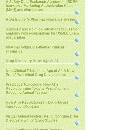
A Safety Data Exchange Agreement (SDEA)
between a Marketing Authorization Holder
(MAH) and distributors
A Distributor’s Pharmacovigilance System
Multiple-choice clinical situations focused on
anatomy with explanations for USMLE Exam
preparation
Pharmacovigilance-themed clinical
scenarios
Drug Discovery in the Age of AI
Non-Clinical Trials in the Age of AI: A New
Era of Preclinical Drug Development
Predictive Toxicology: How AI is
Revolutionizing Toxicity Prediction and
Reducing Animal Testing
How AI is Revolutionizing Drug-Target
Interaction Modeling
Virtual Animal Models: Revolutionizing Drug
Discovery with In Silico Studies