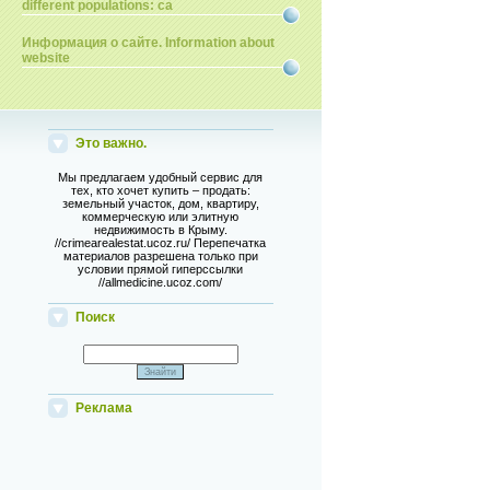
different populations: ca
Информация о сайте. Information about
website
Это важно.
Мы предлагаем удобный сервис для
тех, кто хочет купить – продать:
земельный участок, дом, квартиру,
коммерческую или элитную
недвижимость в Крыму.
//crimearealestat.ucoz.ru/ Перепечатка
материалов разрешена только при
условии прямой гиперссылки
//allmedicine.ucoz.com/
Поиск
Реклама