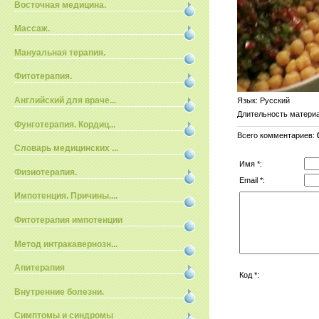
Восточная медицина.
Массаж.
Мануальная терапия.
Фитотерапия.
Английский для враче...
Язык
: Русский
Длительность матери
Фунготерапия. Кордиц...
Всего комментариев
:
Словарь медицинских ...
Имя *:
Физиотерапия.
Email *:
Импотенция. Причины....
Фитотерапия импотенции
Метод интракавернозн...
Апитерапия
Код *:
Внутренние болезни.
Симптомы и синдромы