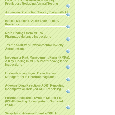
Case Studies in AI-Driven Toxicity
Prediction: Reducing Animal Testing
Atomwise: Predicting Toxicity Early with AI
Insilico Medicine: AI for Liver Toxicity
Prediction
Main Findings from MHRA
Pharmacovigilance Inspections
Tox21: AI-Driven Environmental Toxicity
Assessment
Inadequate Risk Management Plans (RMPs):
A Key Finding in MHRA Pharmacovigilance
Inspections
Understanding Signal Detection and
Management in Pharmacovigilance
Adverse Drug Reaction (ADR) Reporting
Incomplete or Delayed ADR Reporting
Pharmacovigilance System Master File
(PSMF) Finding: Incomplete or Outdated
PSMFs
Simplifying Adverse Event eCRF: A