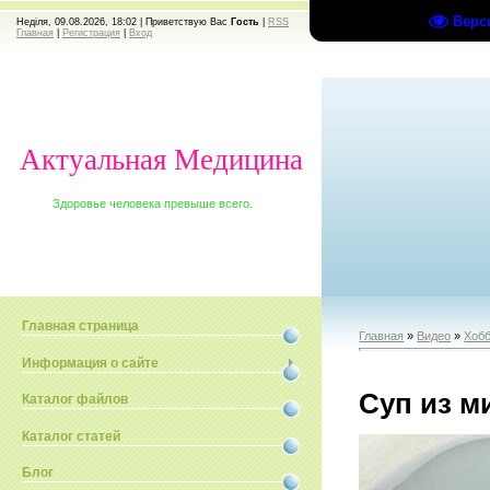
Верс
Неділя, 09.08.2026, 18:02 |
Приветствую Вас
Гость
|
RSS
Главная
|
Регистрация
|
Вход
Актуальная Медицина
Здоровье человека превыше всего.
Главная страница
Главная
»
Видео
»
Хобб
Информация о сайте
Суп из м
Каталог файлов
Каталог статей
Блог