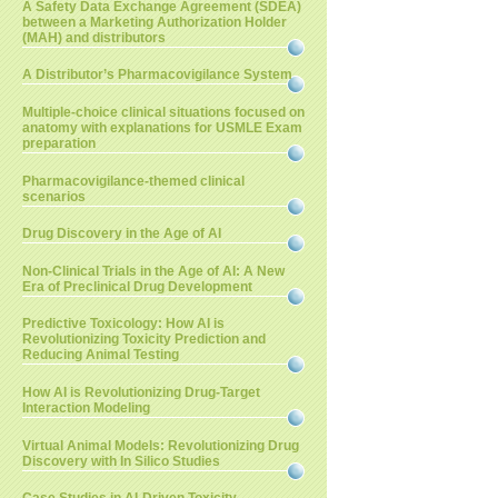
A Safety Data Exchange Agreement (SDEA)
between a Marketing Authorization Holder
(MAH) and distributors
A Distributor’s Pharmacovigilance System
Multiple-choice clinical situations focused on
anatomy with explanations for USMLE Exam
preparation
Pharmacovigilance-themed clinical
scenarios
Drug Discovery in the Age of AI
Non-Clinical Trials in the Age of AI: A New
Era of Preclinical Drug Development
Predictive Toxicology: How AI is
Revolutionizing Toxicity Prediction and
Reducing Animal Testing
How AI is Revolutionizing Drug-Target
Interaction Modeling
Virtual Animal Models: Revolutionizing Drug
Discovery with In Silico Studies