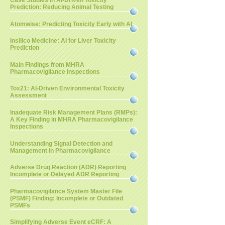
Case Studies in AI-Driven Toxicity
Prediction: Reducing Animal Testing
Atomwise: Predicting Toxicity Early with AI
Insilico Medicine: AI for Liver Toxicity
Prediction
Main Findings from MHRA
Pharmacovigilance Inspections
Tox21: AI-Driven Environmental Toxicity
Assessment
Inadequate Risk Management Plans (RMPs):
A Key Finding in MHRA Pharmacovigilance
Inspections
Understanding Signal Detection and
Management in Pharmacovigilance
Adverse Drug Reaction (ADR) Reporting
Incomplete or Delayed ADR Reporting
Pharmacovigilance System Master File
(PSMF) Finding: Incomplete or Outdated
PSMFs
Simplifying Adverse Event eCRF: A