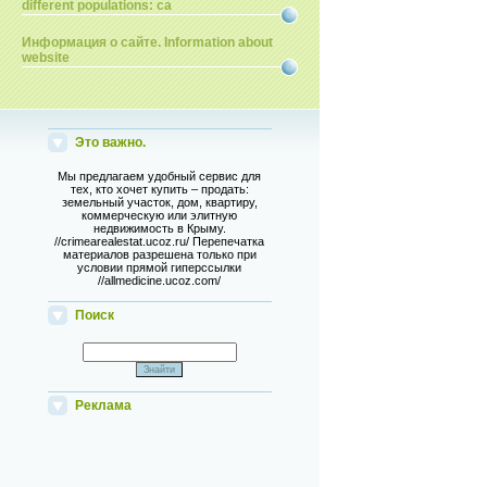
different populations: ca
Информация о сайте. Information about
website
Это важно.
Мы предлагаем удобный сервис для
тех, кто хочет купить – продать:
земельный участок, дом, квартиру,
коммерческую или элитную
недвижимость в Крыму.
//crimearealestat.ucoz.ru/ Перепечатка
материалов разрешена только при
условии прямой гиперссылки
//allmedicine.ucoz.com/
Поиск
Реклама