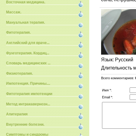
Восточная медицина.
Массаж.
Мануальная терапия.
Фитотерапия.
Английский для враче...
Фунготерапия. Кордиц...
Язык
: Русский
Словарь медицинских ...
Длительность 
Физиотерапия.
Всего комментариев
:
Импотенция. Причины....
Имя *:
Фитотерапия импотенции
Email *:
Метод интракавернозн...
Апитерапия
Внутренние болезни.
Симптомы и синдромы