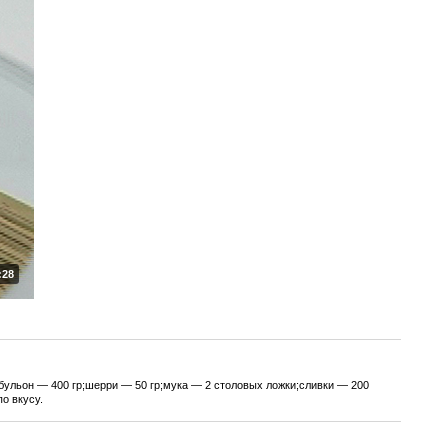
:28
бульон — 400 гр;шерри — 50 гр;мука — 2 столовых ложки;сливки — 200
о вкусу.