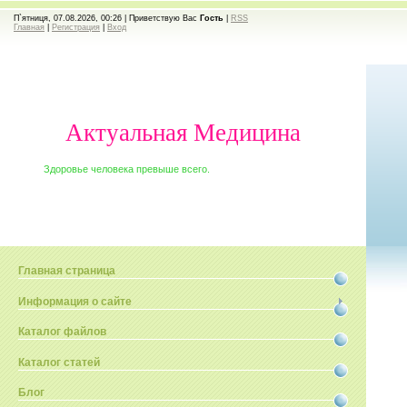
П`ятниця, 07.08.2026, 00:26 |
Приветствую Вас
Гость
|
RSS
Главная
|
Регистрация
|
Вход
Актуальная Медицина
Здоровье человека превыше всего.
Главная страница
Информация о сайте
Каталог файлов
Каталог статей
Блог