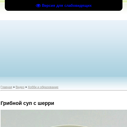
Версия для слабовидящих
Главная
»
Видео
»
Хобби и образование
Грибной суп с шерри