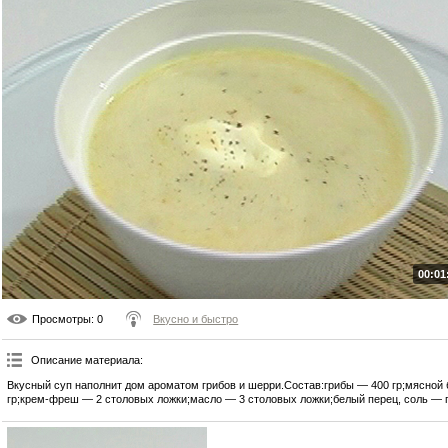
00:01
Просмотры
: 0
Вкусно и быстро
Описание материала
:
Вкусный суп наполнит дом ароматом грибов и шерри.Состав:грибы — 400 гр;мясной 
гр;крем-фреш — 2 столовых ложки;масло — 3 столовых ложки;белый перец, соль — п