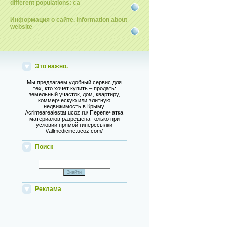
different populations: ca
Информация о сайте. Information about
website
Это важно.
Мы предлагаем удобный сервис для
тех, кто хочет купить – продать:
земельный участок, дом, квартиру,
коммерческую или элитную
недвижимость в Крыму.
//crimearealestat.ucoz.ru/ Перепечатка
материалов разрешена только при
условии прямой гиперссылки
//allmedicine.ucoz.com/
Поиск
Реклама