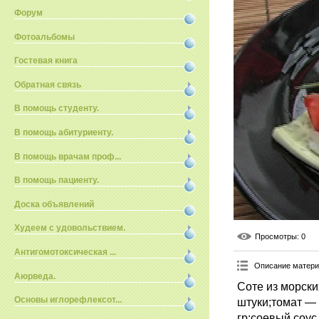
Форум
Фотоальбомы
Гостевая книга
Обратная связь
В помощь студенту.
В помощь абитуриенту.
В помощь врачам проф...
В помощь пациенту.
Доска объявлений
Худеем с удовольствием.
Просмотры
: 0
Антигомотоксическая ...
Описание матер
Аюрведа.
Соте из морск
Основы иглорефлексот...
штуки;томат — 
гр;соевый соу