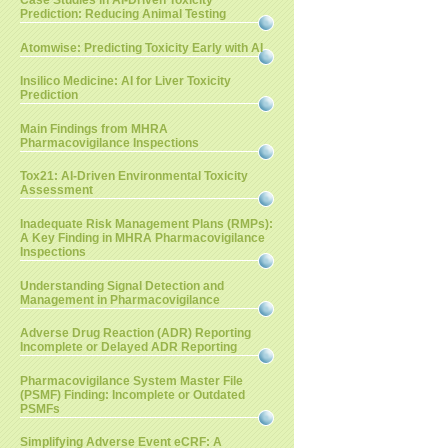
Case Studies in AI-Driven Toxicity
Prediction: Reducing Animal Testing
Atomwise: Predicting Toxicity Early with AI
Insilico Medicine: AI for Liver Toxicity
Prediction
Main Findings from MHRA
Pharmacovigilance Inspections
Tox21: AI-Driven Environmental Toxicity
Assessment
Inadequate Risk Management Plans (RMPs):
A Key Finding in MHRA Pharmacovigilance
Inspections
Understanding Signal Detection and
Management in Pharmacovigilance
Adverse Drug Reaction (ADR) Reporting
Incomplete or Delayed ADR Reporting
Pharmacovigilance System Master File
(PSMF) Finding: Incomplete or Outdated
PSMFs
Simplifying Adverse Event eCRF: A