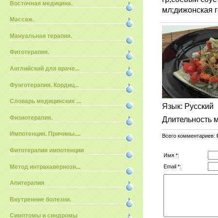
Восточная медицина.
мл;дижонская г
Массаж.
Мануальная терапия.
Фитотерапия.
Английский для враче...
Фунготерапия. Кордиц...
Словарь медицинских ...
Язык
: Русский
Физиотерапия.
Длительность 
Импотенция. Причины....
Всего комментариев
:
Фитотерапия импотенции
Имя *:
Метод интракавернозн...
Email *:
Апитерапия
Внутренние болезни.
Симптомы и синдромы