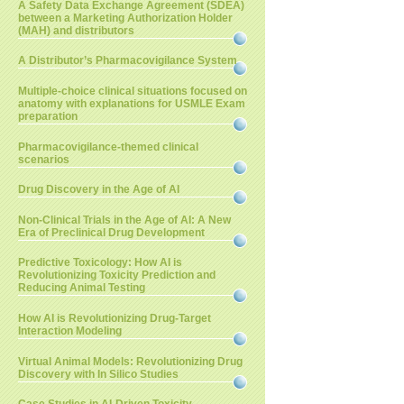
A Safety Data Exchange Agreement (SDEA)
between a Marketing Authorization Holder
(MAH) and distributors
A Distributor’s Pharmacovigilance System
Multiple-choice clinical situations focused on
anatomy with explanations for USMLE Exam
preparation
Pharmacovigilance-themed clinical
scenarios
Drug Discovery in the Age of AI
Non-Clinical Trials in the Age of AI: A New
Era of Preclinical Drug Development
Predictive Toxicology: How AI is
Revolutionizing Toxicity Prediction and
Reducing Animal Testing
How AI is Revolutionizing Drug-Target
Interaction Modeling
Virtual Animal Models: Revolutionizing Drug
Discovery with In Silico Studies