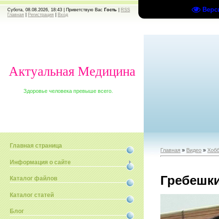
Верс
Субота, 08.08.2026, 18:43 |
Приветствую Вас
Гость
|
RSS
Главная
|
Регистрация
|
Вход
Актуальная Медицина
Здоровье человека превыше всего.
Главная страница
Главная
»
Видео
»
Хобб
Информация о сайте
Гребешки
Каталог файлов
Каталог статей
Блог