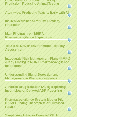
Case Studies in AI-Driven Toxicity
Prediction: Reducing Animal Testing
Atomwise: Predicting Toxicity Early with AI
Insilico Medicine: AI for Liver Toxicity
Prediction
Main Findings from MHRA
Pharmacovigilance Inspections
Tox21: AI-Driven Environmental Toxicity
Assessment
Inadequate Risk Management Plans (RMPs):
A Key Finding in MHRA Pharmacovigilance
Inspections
Understanding Signal Detection and
Management in Pharmacovigilance
Adverse Drug Reaction (ADR) Reporting
Incomplete or Delayed ADR Reporting
Pharmacovigilance System Master File
(PSMF) Finding: Incomplete or Outdated
PSMFs
Simplifying Adverse Event eCRF: A