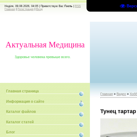
Верс
Неділя, 09.08.2026, 04:05 |
Приветствую Вас
Гость
|
RSS
Главная
|
Регистрация
|
Вход
Актуальная Медицина
Здоровье человека превыше всего.
Главная страница
Главная
»
Видео
»
Хобб
Информация о сайте
Тунец тартар
Каталог файлов
Каталог статей
Блог