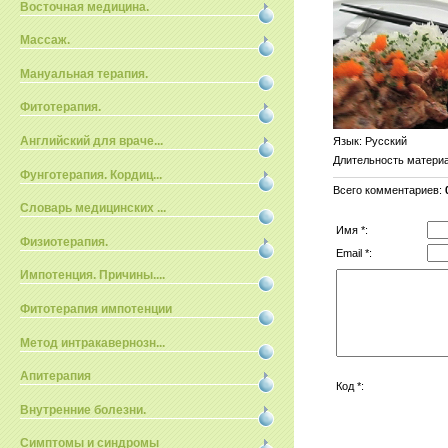
Восточная медицина.
Массаж.
Мануальная терапия.
Фитотерапия.
Английский для враче...
Язык
: Русский
Длительность матери
Фунготерапия. Кордиц...
Всего комментариев
:
Словарь медицинских ...
Имя *:
Физиотерапия.
Email *:
Импотенция. Причины....
Фитотерапия импотенции
Метод интракавернозн...
Апитерапия
Код *:
Внутренние болезни.
Симптомы и синдромы