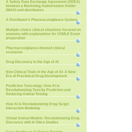
A Safety Data Exchange Agreement (SDEA)
between a Marketing Authorization Holder
(MAH) and distributors
A Distributor’s Pharmacovigilance System
Multiple-choice clinical situations focused on
anatomy with explanations for USMLE Exam
preparation
Pharmacovigilance-themed clinical
scenarios
Drug Discovery in the Age of AI
Non-Clinical Trials in the Age of AI: A New
Era of Preclinical Drug Development
Predictive Toxicology: How AI is
Revolutionizing Toxicity Prediction and
Reducing Animal Testing
How AI is Revolutionizing Drug-Target
Interaction Modeling
Virtual Animal Models: Revolutionizing Drug
Discovery with In Silico Studies