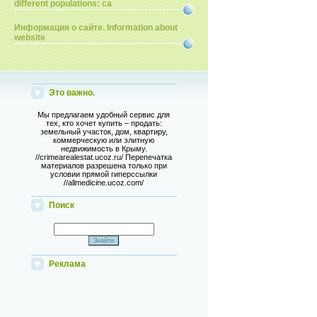
different populations: ca
Информация о сайте. Information about
website
Это важно.
Мы предлагаем удобный сервис для
тех, кто хочет купить – продать:
земельный участок, дом, квартиру,
коммерческую или элитную
недвижимость в Крыму.
//crimearealestat.ucoz.ru/ Перепечатка
материалов разрешена только при
условии прямой гиперссылки
//allmedicine.ucoz.com/
Поиск
Реклама