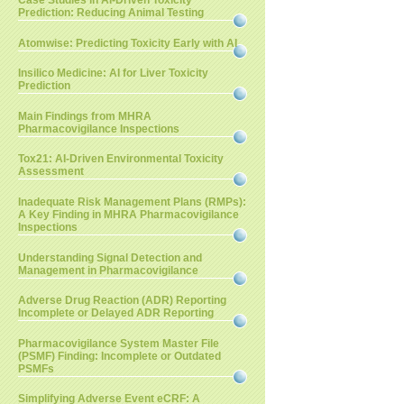
Case Studies in AI-Driven Toxicity
Prediction: Reducing Animal Testing
Atomwise: Predicting Toxicity Early with AI
Insilico Medicine: AI for Liver Toxicity
Prediction
Main Findings from MHRA
Pharmacovigilance Inspections
Tox21: AI-Driven Environmental Toxicity
Assessment
Inadequate Risk Management Plans (RMPs):
A Key Finding in MHRA Pharmacovigilance
Inspections
Understanding Signal Detection and
Management in Pharmacovigilance
Adverse Drug Reaction (ADR) Reporting
Incomplete or Delayed ADR Reporting
Pharmacovigilance System Master File
(PSMF) Finding: Incomplete or Outdated
PSMFs
Simplifying Adverse Event eCRF: A