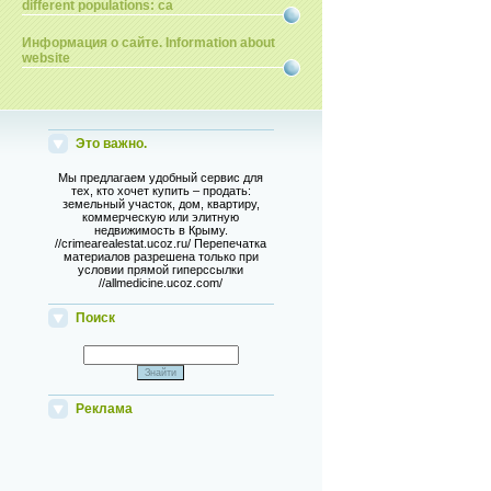
different populations: ca
Информация о сайте. Information about
website
Это важно.
Мы предлагаем удобный сервис для
тех, кто хочет купить – продать:
земельный участок, дом, квартиру,
коммерческую или элитную
недвижимость в Крыму.
//crimearealestat.ucoz.ru/ Перепечатка
материалов разрешена только при
условии прямой гиперссылки
//allmedicine.ucoz.com/
Поиск
Реклама