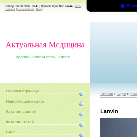
Верс
Четвер, 06.08.2026, 18:47 |
Приветствую Вас
Гость
|
RSS
Главная
|
Регистрация
|
Вход
Актуальная Медицина
Здоровье человека превыше всего.
Главная страница
Главная
»
Видео
»
Крас
Информация о сайте
Lanvin
Каталог файлов
Каталог статей
Блог