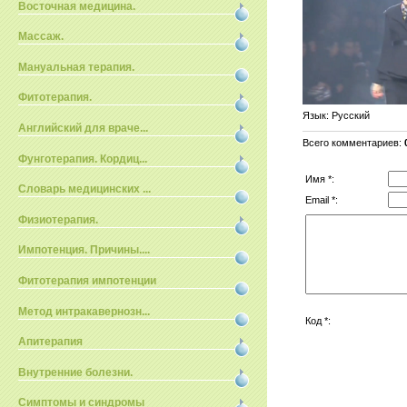
Восточная медицина.
Массаж.
Мануальная терапия.
Фитотерапия.
Язык
: Русский
Английский для враче...
Всего комментариев
:
Фунготерапия. Кордиц...
Имя *:
Словарь медицинских ...
Email *:
Физиотерапия.
Импотенция. Причины....
Фитотерапия импотенции
Метод интракавернозн...
Код *:
Апитерапия
Внутренние болезни.
Симптомы и синдромы