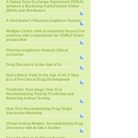
A Safety Data Exchange Agreement (SDEA)
between a Marketing Authorization Holder
(MAH) and distributors
A Distributor’s Pharmacovigilance System
Multiple-choice clinical situations focused on
anatomy with explanations for USMLE Exam
preparation
Pharmacovigilance-themed clinical
scenarios
Drug Discovery in the Age of AI
Non-Clinical Trials in the Age of AI: A New
Era of Preclinical Drug Development
Predictive Toxicology: How AI is
Revolutionizing Toxicity Prediction and
Reducing Animal Testing
How AI is Revolutionizing Drug-Target
Interaction Modeling
Virtual Animal Models: Revolutionizing Drug
Discovery with In Silico Studies