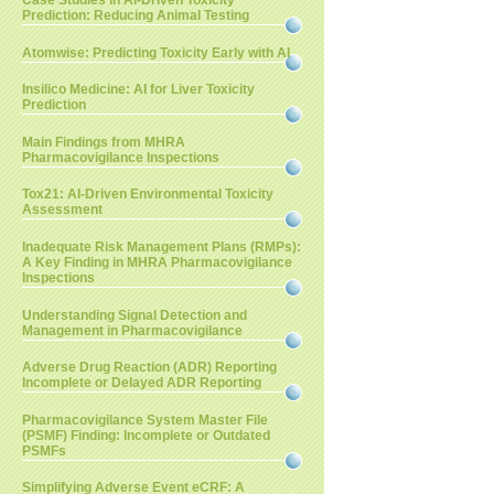
Case Studies in AI-Driven Toxicity
Prediction: Reducing Animal Testing
Atomwise: Predicting Toxicity Early with AI
Insilico Medicine: AI for Liver Toxicity
Prediction
Main Findings from MHRA
Pharmacovigilance Inspections
Tox21: AI-Driven Environmental Toxicity
Assessment
Inadequate Risk Management Plans (RMPs):
A Key Finding in MHRA Pharmacovigilance
Inspections
Understanding Signal Detection and
Management in Pharmacovigilance
Adverse Drug Reaction (ADR) Reporting
Incomplete or Delayed ADR Reporting
Pharmacovigilance System Master File
(PSMF) Finding: Incomplete or Outdated
PSMFs
Simplifying Adverse Event eCRF: A