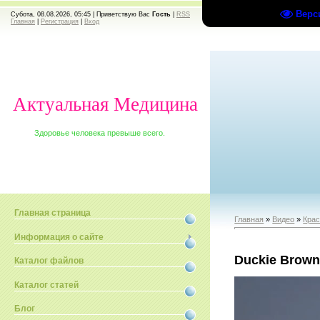
Верс
Субота, 08.08.2026, 05:45 |
Приветствую Вас
Гость
|
RSS
Главная
|
Регистрация
|
Вход
Актуальная Медицина
Здоровье человека превыше всего.
Главная страница
Главная
»
Видео
»
Крас
Информация о сайте
Duckie Brow
Каталог файлов
Каталог статей
Блог