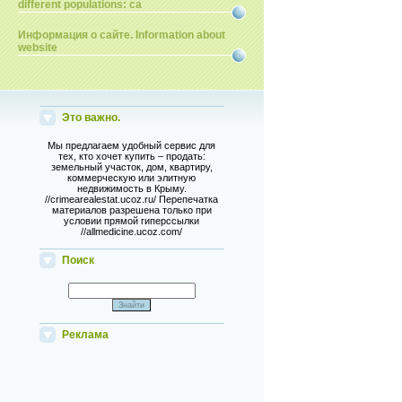
different populations: ca
Информация о сайте. Information about
website
Это важно.
Мы предлагаем удобный сервис для
тех, кто хочет купить – продать:
земельный участок, дом, квартиру,
коммерческую или элитную
недвижимость в Крыму.
//crimearealestat.ucoz.ru/ Перепечатка
материалов разрешена только при
условии прямой гиперссылки
//allmedicine.ucoz.com/
Поиск
Реклама