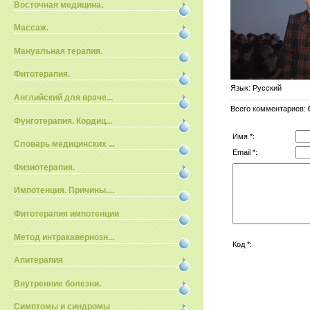
Восточная медицина.
Массаж.
Мануальная терапия.
Фитотерапия.
Язык
: Русский
Английский для враче...
Всего комментариев
:
Фунготерапия. Кордиц...
Имя *:
Словарь медицинских ...
Email *:
Физиотерапия.
Импотенция. Причины....
Фитотерапия импотенции
Метод интракавернозн...
Код *:
Апитерапия
Внутренние болезни.
Симптомы и синдромы