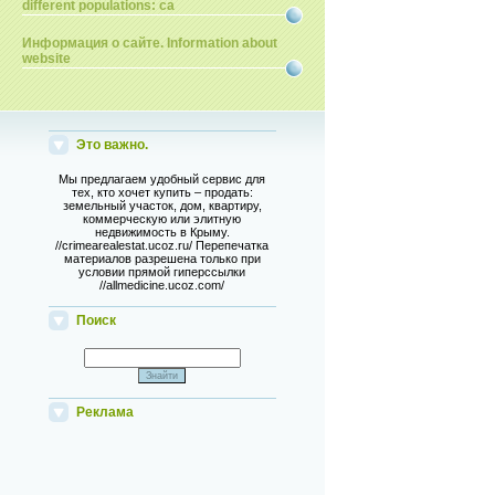
different populations: ca
Информация о сайте. Information about
website
Это важно.
Мы предлагаем удобный сервис для
тех, кто хочет купить – продать:
земельный участок, дом, квартиру,
коммерческую или элитную
недвижимость в Крыму.
//crimearealestat.ucoz.ru/ Перепечатка
материалов разрешена только при
условии прямой гиперссылки
//allmedicine.ucoz.com/
Поиск
Реклама