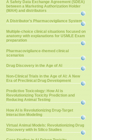
A Safety Data Exchange Agreement (SDEA)
between a Marketing Authorization Holder
(MAH) and distributors
A Distributor’s Pharmacovigilance System
Multiple-choice clinical situations focused on
anatomy with explanations for USMLE Exam
preparation
Pharmacovigilance-themed clinical
scenarios
Drug Discovery in the Age of AI
Non-Clinical Trials in the Age of AI: A New
Era of Preclinical Drug Development
Predictive Toxicology: How AI is
Revolutionizing Toxicity Prediction and
Reducing Animal Testing
How AI is Revolutionizing Drug-Target
Interaction Modeling
Virtual Animal Models: Revolutionizing Drug
Discovery with In Silico Studies