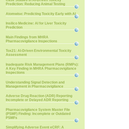
Case Studies in AI-Driven Toxicity
Prediction: Reducing Animal Testing
Atomwise: Predicting Toxicity Early with AI
Insilico Medicine: AI for Liver Toxicity
Prediction
Main Findings from MHRA
Pharmacovigilance Inspections
Tox21: AI-Driven Environmental Toxicity
Assessment
Inadequate Risk Management Plans (RMPs):
A Key Finding in MHRA Pharmacovigilance
Inspections
Understanding Signal Detection and
Management in Pharmacovigilance
Adverse Drug Reaction (ADR) Reporting
Incomplete or Delayed ADR Reporting
Pharmacovigilance System Master File
(PSMF) Finding: Incomplete or Outdated
PSMFs
Simplifying Adverse Event eCRF: A