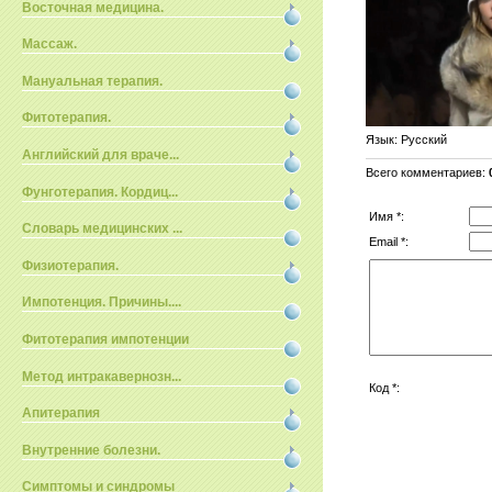
Восточная медицина.
Массаж.
Мануальная терапия.
Фитотерапия.
Язык
: Русский
Английский для враче...
Всего комментариев
:
Фунготерапия. Кордиц...
Имя *:
Словарь медицинских ...
Email *:
Физиотерапия.
Импотенция. Причины....
Фитотерапия импотенции
Метод интракавернозн...
Код *:
Апитерапия
Внутренние болезни.
Симптомы и синдромы