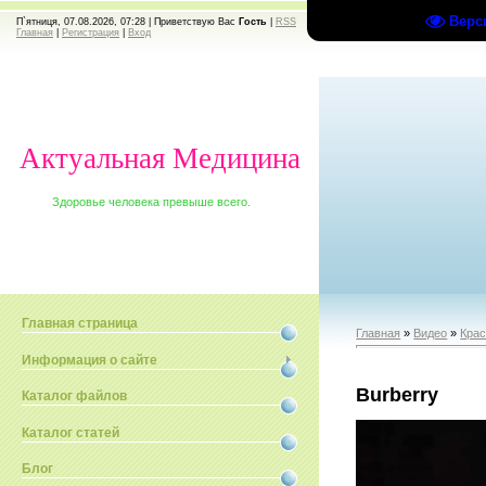
Верс
П`ятниця, 07.08.2026, 07:28 |
Приветствую Вас
Гость
|
RSS
Главная
|
Регистрация
|
Вход
Актуальная Медицина
Здоровье человека превыше всего.
Главная страница
Главная
»
Видео
»
Крас
Информация о сайте
Burberry
Каталог файлов
Каталог статей
Блог