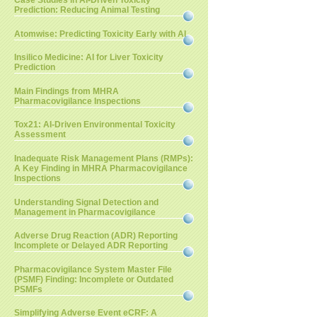
Case Studies in AI-Driven Toxicity
Prediction: Reducing Animal Testing
Atomwise: Predicting Toxicity Early with AI
Insilico Medicine: AI for Liver Toxicity
Prediction
Main Findings from MHRA
Pharmacovigilance Inspections
Tox21: AI-Driven Environmental Toxicity
Assessment
Inadequate Risk Management Plans (RMPs):
A Key Finding in MHRA Pharmacovigilance
Inspections
Understanding Signal Detection and
Management in Pharmacovigilance
Adverse Drug Reaction (ADR) Reporting
Incomplete or Delayed ADR Reporting
Pharmacovigilance System Master File
(PSMF) Finding: Incomplete or Outdated
PSMFs
Simplifying Adverse Event eCRF: A