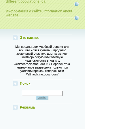
different populations: ca
Информация о сайте. Information about
website
Это важно.
Мы предлагаем удобный сервис для
тех, кто хочет купить – продать:
земельный участок, дом, квартиру,
коммерческую или элитную
недвижимость в Крыму.
//crimearealestat.ucoz.ru/ Перепечатка
материалов разрешена только при
условии прямой гиперссылки
//allmedicine.ucoz.com/
Поиск
Реклама