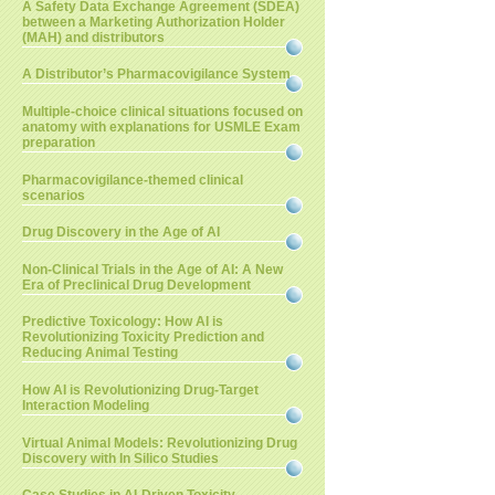
A Safety Data Exchange Agreement (SDEA)
between a Marketing Authorization Holder
(MAH) and distributors
A Distributor’s Pharmacovigilance System
Multiple-choice clinical situations focused on
anatomy with explanations for USMLE Exam
preparation
Pharmacovigilance-themed clinical
scenarios
Drug Discovery in the Age of AI
Non-Clinical Trials in the Age of AI: A New
Era of Preclinical Drug Development
Predictive Toxicology: How AI is
Revolutionizing Toxicity Prediction and
Reducing Animal Testing
How AI is Revolutionizing Drug-Target
Interaction Modeling
Virtual Animal Models: Revolutionizing Drug
Discovery with In Silico Studies