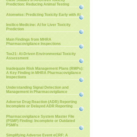
Case Studies in AI-Driven Toxicity
Prediction: Reducing Animal Testing
Atomwise: Predicting Toxicity Early with AI
Insilico Medicine: AI for Liver Toxicity
Prediction
Main Findings from MHRA
Pharmacovigilance Inspections
Tox21: AI-Driven Environmental Toxicity
Assessment
Inadequate Risk Management Plans (RMPs):
A Key Finding in MHRA Pharmacovigilance
Inspections
Understanding Signal Detection and
Management in Pharmacovigilance
Adverse Drug Reaction (ADR) Reporting
Incomplete or Delayed ADR Reporting
Pharmacovigilance System Master File
(PSMF) Finding: Incomplete or Outdated
PSMFs
Simplifying Adverse Event eCRF: A