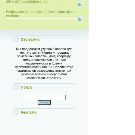
different populations: ca
Информация о сайте. Information about
website
Это важно.
Мы предлагаем удобный сервис для
тех, кто хочет купить – продать:
земельный участок, дом, квартиру,
коммерческую или элитную
недвижимость в Крыму.
//crimearealestat.ucoz.ru/ Перепечатка
материалов разрешена только при
условии прямой гиперссылки
//allmedicine.ucoz.com/
Поиск
Реклама