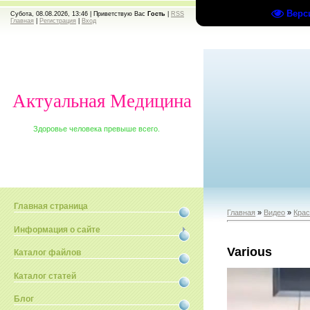
Верс
Субота, 08.08.2026, 13:46 |
Приветствую Вас
Гость
|
RSS
Главная
|
Регистрация
|
Вход
Актуальная Медицина
Здоровье человека превыше всего.
Главная страница
Главная
»
Видео
»
Крас
Информация о сайте
Various
Каталог файлов
Каталог статей
Блог