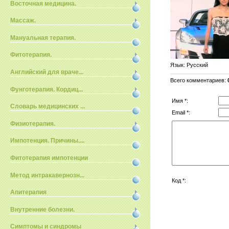
Восточная медицина.
Массаж.
Мануальная терапия.
Фитотерапия.
Язык
: Русский
Английский для враче...
Всего комментариев
:
Фунготерапия. Кордиц...
Имя *:
Словарь медицинских ...
Email *:
Физиотерапия.
Импотенция. Причины....
Фитотерапия импотенции
Метод интракавернозн...
Код *:
Апитерапия
Внутренние болезни.
Симптомы и синдромы