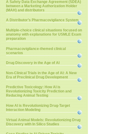
A Safety Data Exchange Agreement (SDEA)
between a Marketing Authorization Holder
(MAH) and distributors
A Distributor’s Pharmacovigilance System
Multiple-choice clinical situations focused on
anatomy with explanations for USMLE Exam
preparation
Pharmacovigilance-themed clinical
scenarios
Drug Discovery in the Age of AI
Non-Clinical Trials in the Age of AI: A New
Era of Preclinical Drug Development
Predictive Toxicology: How AI is
Revolutionizing Toxicity Prediction and
Reducing Animal Testing
How AI is Revolutionizing Drug-Target
Interaction Modeling
Virtual Animal Models: Revolutionizing Drug
Discovery with In Silico Studies