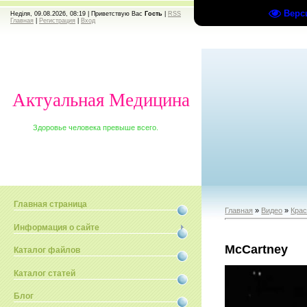
Верс
Неділя, 09.08.2026, 08:19 |
Приветствую Вас
Гость
|
RSS
Главная
|
Регистрация
|
Вход
Актуальная Медицина
Здоровье человека превыше всего.
Главная страница
Главная
»
Видео
»
Крас
Информация о сайте
McCartney
Каталог файлов
Каталог статей
Блог