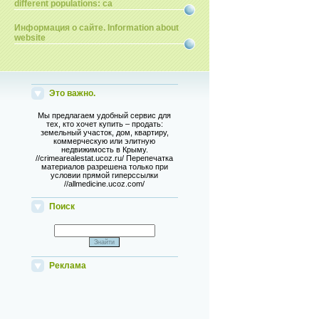
different populations: ca
Информация о сайте. Information about
website
Это важно.
Мы предлагаем удобный сервис для
тех, кто хочет купить – продать:
земельный участок, дом, квартиру,
коммерческую или элитную
недвижимость в Крыму.
//crimearealestat.ucoz.ru/ Перепечатка
материалов разрешена только при
условии прямой гиперссылки
//allmedicine.ucoz.com/
Поиск
Реклама