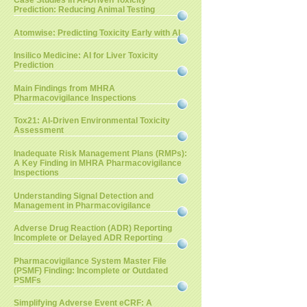
Case Studies in AI-Driven Toxicity
Prediction: Reducing Animal Testing
Atomwise: Predicting Toxicity Early with AI
Insilico Medicine: AI for Liver Toxicity
Prediction
Main Findings from MHRA
Pharmacovigilance Inspections
Tox21: AI-Driven Environmental Toxicity
Assessment
Inadequate Risk Management Plans (RMPs):
A Key Finding in MHRA Pharmacovigilance
Inspections
Understanding Signal Detection and
Management in Pharmacovigilance
Adverse Drug Reaction (ADR) Reporting
Incomplete or Delayed ADR Reporting
Pharmacovigilance System Master File
(PSMF) Finding: Incomplete or Outdated
PSMFs
Simplifying Adverse Event eCRF: A