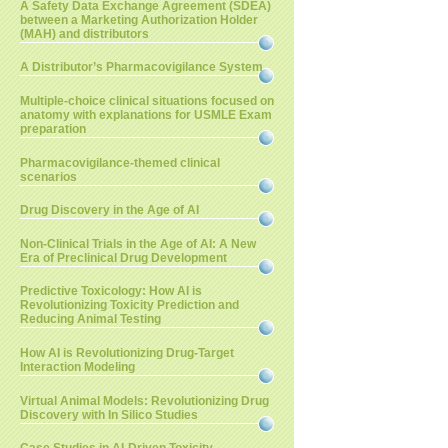
A Safety Data Exchange Agreement (SDEA)
between a Marketing Authorization Holder
(MAH) and distributors
A Distributor’s Pharmacovigilance System
Multiple-choice clinical situations focused on
anatomy with explanations for USMLE Exam
preparation
Pharmacovigilance-themed clinical
scenarios
Drug Discovery in the Age of AI
Non-Clinical Trials in the Age of AI: A New
Era of Preclinical Drug Development
Predictive Toxicology: How AI is
Revolutionizing Toxicity Prediction and
Reducing Animal Testing
How AI is Revolutionizing Drug-Target
Interaction Modeling
Virtual Animal Models: Revolutionizing Drug
Discovery with In Silico Studies