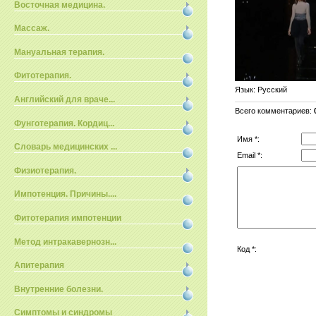
Восточная медицина.
Массаж.
Мануальная терапия.
Фитотерапия.
Язык
: Русский
Английский для враче...
Всего комментариев
:
Фунготерапия. Кордиц...
Имя *:
Словарь медицинских ...
Email *:
Физиотерапия.
Импотенция. Причины....
Фитотерапия импотенции
Метод интракавернозн...
Код *:
Апитерапия
Внутренние болезни.
Симптомы и синдромы