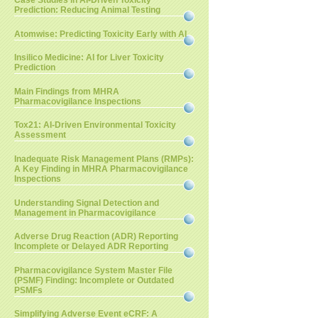
Case Studies in AI-Driven Toxicity
Prediction: Reducing Animal Testing
Atomwise: Predicting Toxicity Early with AI
Insilico Medicine: AI for Liver Toxicity
Prediction
Main Findings from MHRA
Pharmacovigilance Inspections
Tox21: AI-Driven Environmental Toxicity
Assessment
Inadequate Risk Management Plans (RMPs):
A Key Finding in MHRA Pharmacovigilance
Inspections
Understanding Signal Detection and
Management in Pharmacovigilance
Adverse Drug Reaction (ADR) Reporting
Incomplete or Delayed ADR Reporting
Pharmacovigilance System Master File
(PSMF) Finding: Incomplete or Outdated
PSMFs
Simplifying Adverse Event eCRF: A