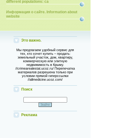
different populations: ca
Информация о сайте. Information about
website
Это важно.
Мы предлагаем удобный сервис для
тех, кто хочет купить – продать:
земельный участок, дом, квартиру,
коммерческую или элитную
недвижимость в Крыму.
//crimearealestat.ucoz.ru/ Перепечатка
материалов разрешена только при
условии прямой гиперссылки
//allmedicine.ucoz.com/
Поиск
Реклама