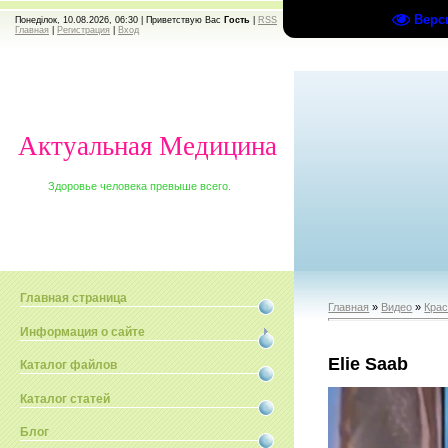
Верс
Понеділок, 10.08.2026, 06:30 |
Приветствую Вас
Гость
|
RSS
Главная
|
Регистрация
|
Вход
Актуальная Медицина
Здоровье человека превыше всего.
Главная страница
Главная
»
Видео
»
Крас
Информация о сайте
Elie Saab
Каталог файлов
Каталог статей
Блог