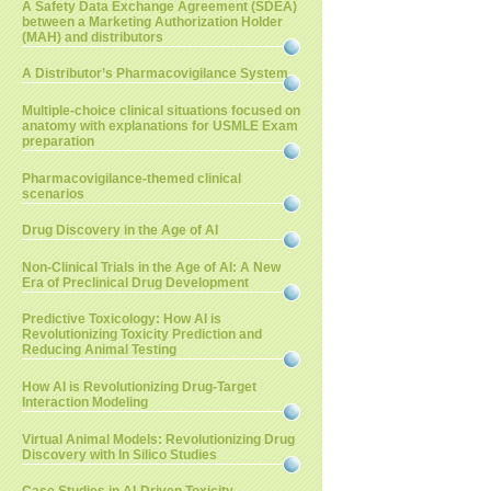
A Safety Data Exchange Agreement (SDEA)
between a Marketing Authorization Holder
(MAH) and distributors
A Distributor’s Pharmacovigilance System
Multiple-choice clinical situations focused on
anatomy with explanations for USMLE Exam
preparation
Pharmacovigilance-themed clinical
scenarios
Drug Discovery in the Age of AI
Non-Clinical Trials in the Age of AI: A New
Era of Preclinical Drug Development
Predictive Toxicology: How AI is
Revolutionizing Toxicity Prediction and
Reducing Animal Testing
How AI is Revolutionizing Drug-Target
Interaction Modeling
Virtual Animal Models: Revolutionizing Drug
Discovery with In Silico Studies