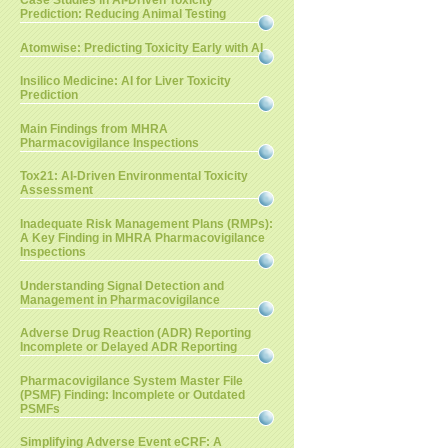
Case Studies in AI-Driven Toxicity
Prediction: Reducing Animal Testing
Atomwise: Predicting Toxicity Early with AI
Insilico Medicine: AI for Liver Toxicity
Prediction
Main Findings from MHRA
Pharmacovigilance Inspections
Tox21: AI-Driven Environmental Toxicity
Assessment
Inadequate Risk Management Plans (RMPs):
A Key Finding in MHRA Pharmacovigilance
Inspections
Understanding Signal Detection and
Management in Pharmacovigilance
Adverse Drug Reaction (ADR) Reporting
Incomplete or Delayed ADR Reporting
Pharmacovigilance System Master File
(PSMF) Finding: Incomplete or Outdated
PSMFs
Simplifying Adverse Event eCRF: A