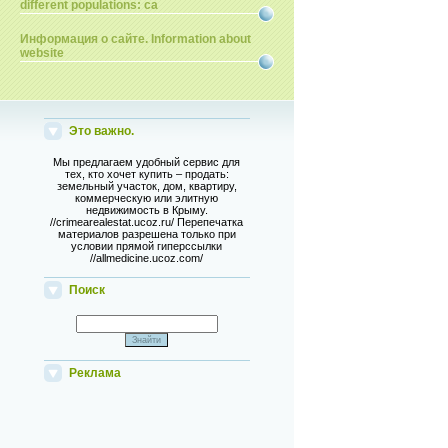
different populations: ca
Информация о сайте. Information about
website
Это важно.
Мы предлагаем удобный сервис для
тех, кто хочет купить – продать:
земельный участок, дом, квартиру,
коммерческую или элитную
недвижимость в Крыму.
//crimearealestat.ucoz.ru/ Перепечатка
материалов разрешена только при
условии прямой гиперссылки
//allmedicine.ucoz.com/
Поиск
Реклама