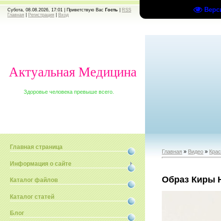
Верс
Субота, 08.08.2026, 17:01 |
Приветствую Вас
Гость
|
RSS
Главная
|
Регистрация
|
Вход
Актуальная Медицина
Здоровье человека превыше всего.
Главная страница
Главная
»
Видео
»
Крас
Информация о сайте
Образ Киры 
Каталог файлов
Каталог статей
Блог