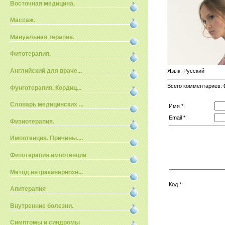
Восточная медицина.
Массаж.
Мануальная терапия.
Фитотерапия.
Английский для враче...
Язык
: Русский
Всего комментариев
:
Фунготерапия. Кордиц...
Словарь медицинских ...
Имя *:
Email *:
Физиотерапия.
Импотенция. Причины....
Фитотерапия импотенции
Метод интракавернозн...
Код *:
Апитерапия
Внутренние болезни.
Симптомы и синдромы