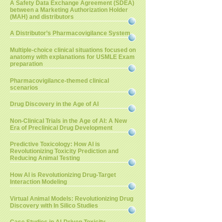
A Safety Data Exchange Agreement (SDEA)
between a Marketing Authorization Holder
(MAH) and distributors
A Distributor’s Pharmacovigilance System
Multiple-choice clinical situations focused on
anatomy with explanations for USMLE Exam
preparation
Pharmacovigilance-themed clinical
scenarios
Drug Discovery in the Age of AI
Non-Clinical Trials in the Age of AI: A New
Era of Preclinical Drug Development
Predictive Toxicology: How AI is
Revolutionizing Toxicity Prediction and
Reducing Animal Testing
How AI is Revolutionizing Drug-Target
Interaction Modeling
Virtual Animal Models: Revolutionizing Drug
Discovery with In Silico Studies