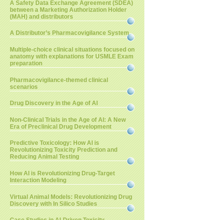
A Safety Data Exchange Agreement (SDEA)
between a Marketing Authorization Holder
(MAH) and distributors
A Distributor’s Pharmacovigilance System
Multiple-choice clinical situations focused on
anatomy with explanations for USMLE Exam
preparation
Pharmacovigilance-themed clinical
scenarios
Drug Discovery in the Age of AI
Non-Clinical Trials in the Age of AI: A New
Era of Preclinical Drug Development
Predictive Toxicology: How AI is
Revolutionizing Toxicity Prediction and
Reducing Animal Testing
How AI is Revolutionizing Drug-Target
Interaction Modeling
Virtual Animal Models: Revolutionizing Drug
Discovery with In Silico Studies