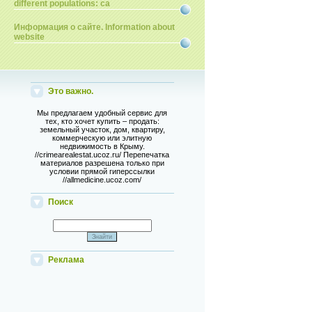
different populations: ca
Информация о сайте. Information about
website
Это важно.
Мы предлагаем удобный сервис для
тех, кто хочет купить – продать:
земельный участок, дом, квартиру,
коммерческую или элитную
недвижимость в Крыму.
//crimearealestat.ucoz.ru/ Перепечатка
материалов разрешена только при
условии прямой гиперссылки
//allmedicine.ucoz.com/
Поиск
Реклама