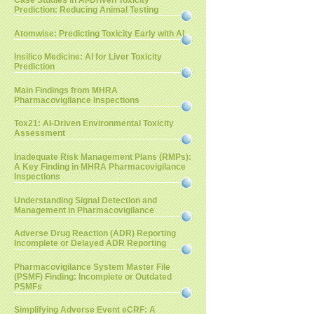
Case Studies in AI-Driven Toxicity
Prediction: Reducing Animal Testing
Atomwise: Predicting Toxicity Early with AI
Insilico Medicine: AI for Liver Toxicity
Prediction
Main Findings from MHRA
Pharmacovigilance Inspections
Tox21: AI-Driven Environmental Toxicity
Assessment
Inadequate Risk Management Plans (RMPs):
A Key Finding in MHRA Pharmacovigilance
Inspections
Understanding Signal Detection and
Management in Pharmacovigilance
Adverse Drug Reaction (ADR) Reporting
Incomplete or Delayed ADR Reporting
Pharmacovigilance System Master File
(PSMF) Finding: Incomplete or Outdated
PSMFs
Simplifying Adverse Event eCRF: A