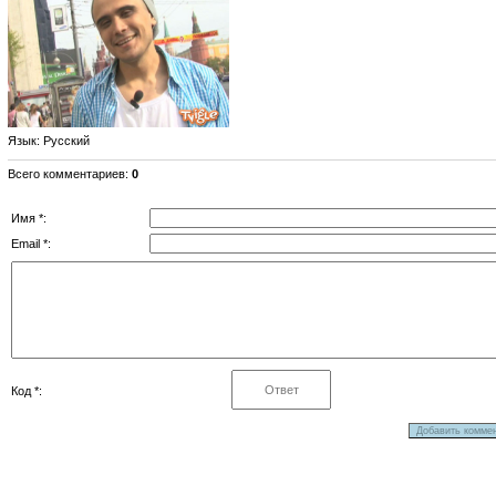
Язык
: Русский
Всего комментариев
:
0
Имя *:
Email *:
Код *: