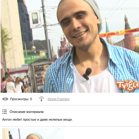
Просмотры
: 0
Street Fashion
Описание материала
:
Антон любит простые и даже нелепые вещи.