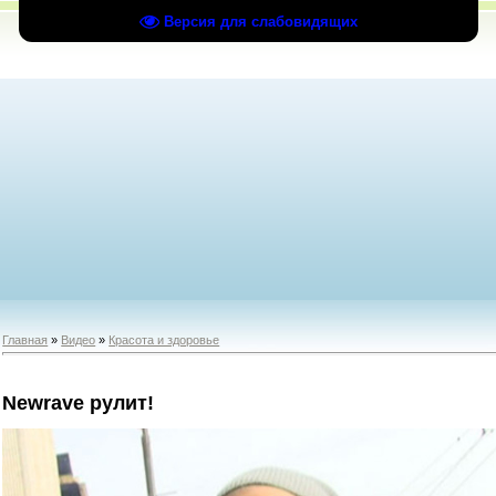
Версия для слабовидящих
Главная
»
Видео
»
Красота и здоровье
Newrave рулит!