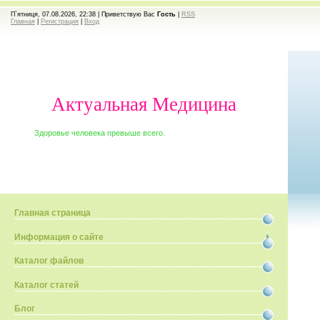
П`ятниця, 07.08.2026, 22:38 |
Приветствую Вас
Гость
|
RSS
Главная
|
Регистрация
|
Вход
Актуальная Медицина
Здоровье человека превыше всего.
Главная страница
Информация о сайте
Каталог файлов
Каталог статей
Блог