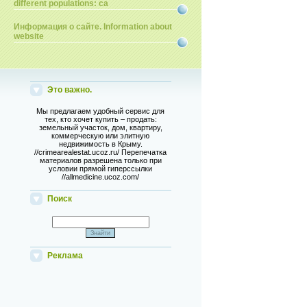
different populations: ca
Информация о сайте. Information about
website
Это важно.
Мы предлагаем удобный сервис для
тех, кто хочет купить – продать:
земельный участок, дом, квартиру,
коммерческую или элитную
недвижимость в Крыму.
//crimearealestat.ucoz.ru/ Перепечатка
материалов разрешена только при
условии прямой гиперссылки
//allmedicine.ucoz.com/
Поиск
Реклама