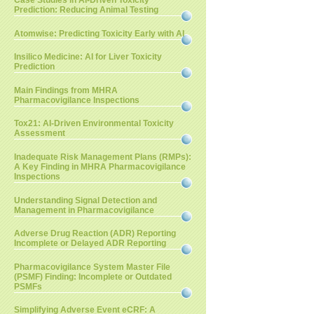
Case Studies in AI-Driven Toxicity
Prediction: Reducing Animal Testing
Atomwise: Predicting Toxicity Early with AI
Insilico Medicine: AI for Liver Toxicity
Prediction
Main Findings from MHRA
Pharmacovigilance Inspections
Tox21: AI-Driven Environmental Toxicity
Assessment
Inadequate Risk Management Plans (RMPs):
A Key Finding in MHRA Pharmacovigilance
Inspections
Understanding Signal Detection and
Management in Pharmacovigilance
Adverse Drug Reaction (ADR) Reporting
Incomplete or Delayed ADR Reporting
Pharmacovigilance System Master File
(PSMF) Finding: Incomplete or Outdated
PSMFs
Simplifying Adverse Event eCRF: A