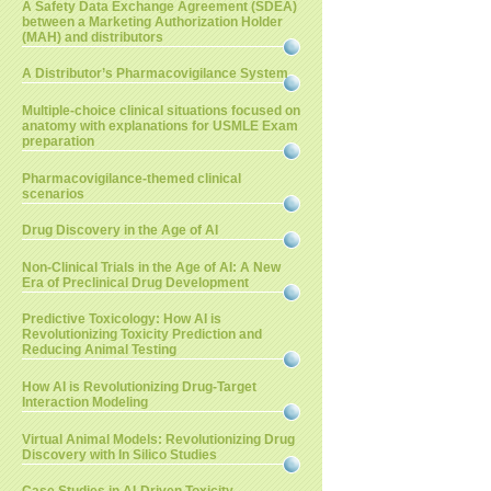
A Safety Data Exchange Agreement (SDEA)
between a Marketing Authorization Holder
(MAH) and distributors
A Distributor’s Pharmacovigilance System
Multiple-choice clinical situations focused on
anatomy with explanations for USMLE Exam
preparation
Pharmacovigilance-themed clinical
scenarios
Drug Discovery in the Age of AI
Non-Clinical Trials in the Age of AI: A New
Era of Preclinical Drug Development
Predictive Toxicology: How AI is
Revolutionizing Toxicity Prediction and
Reducing Animal Testing
How AI is Revolutionizing Drug-Target
Interaction Modeling
Virtual Animal Models: Revolutionizing Drug
Discovery with In Silico Studies