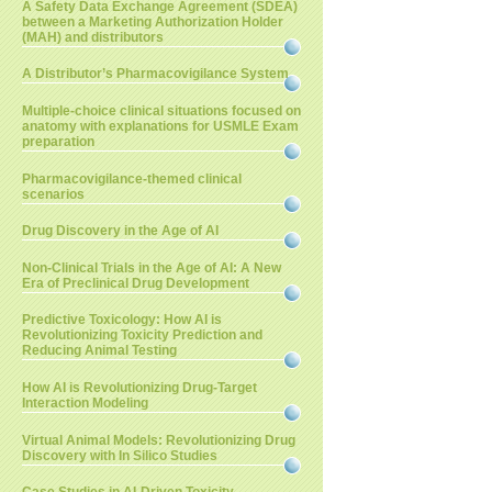
A Safety Data Exchange Agreement (SDEA)
between a Marketing Authorization Holder
(MAH) and distributors
A Distributor’s Pharmacovigilance System
Multiple-choice clinical situations focused on
anatomy with explanations for USMLE Exam
preparation
Pharmacovigilance-themed clinical
scenarios
Drug Discovery in the Age of AI
Non-Clinical Trials in the Age of AI: A New
Era of Preclinical Drug Development
Predictive Toxicology: How AI is
Revolutionizing Toxicity Prediction and
Reducing Animal Testing
How AI is Revolutionizing Drug-Target
Interaction Modeling
Virtual Animal Models: Revolutionizing Drug
Discovery with In Silico Studies