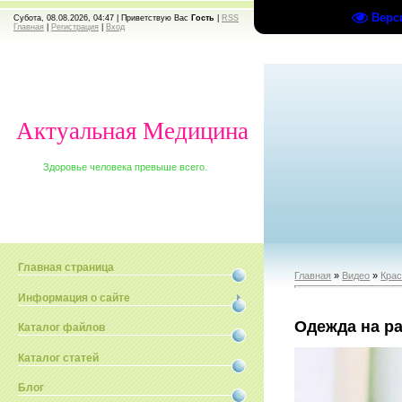
Верс
Субота, 08.08.2026, 04:47 |
Приветствую Вас
Гость
|
RSS
Главная
|
Регистрация
|
Вход
Актуальная Медицина
Здоровье человека превыше всего.
Главная страница
Главная
»
Видео
»
Крас
Информация о сайте
Одежда на р
Каталог файлов
Каталог статей
Блог