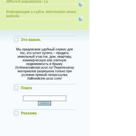
different populations: ca
Информация о сайте. Information about
website
Это важно.
Мы предлагаем удобный сервис для
тех, кто хочет купить – продать:
земельный участок, дом, квартиру,
коммерческую или элитную
недвижимость в Крыму.
//crimearealestat.ucoz.ru/ Перепечатка
материалов разрешена только при
условии прямой гиперссылки
//allmedicine.ucoz.com/
Поиск
Реклама