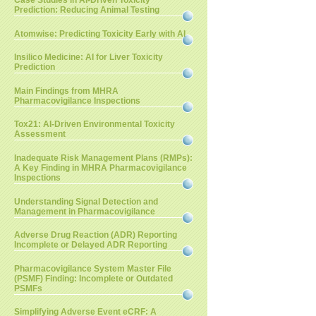
Case Studies in AI-Driven Toxicity
Prediction: Reducing Animal Testing
Atomwise: Predicting Toxicity Early with AI
Insilico Medicine: AI for Liver Toxicity
Prediction
Main Findings from MHRA
Pharmacovigilance Inspections
Tox21: AI-Driven Environmental Toxicity
Assessment
Inadequate Risk Management Plans (RMPs):
A Key Finding in MHRA Pharmacovigilance
Inspections
Understanding Signal Detection and
Management in Pharmacovigilance
Adverse Drug Reaction (ADR) Reporting
Incomplete or Delayed ADR Reporting
Pharmacovigilance System Master File
(PSMF) Finding: Incomplete or Outdated
PSMFs
Simplifying Adverse Event eCRF: A