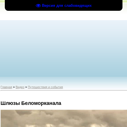
Версия для слабовидящих
Главная
»
Видео
»
Путешествия и события
Шлюзы Беломорканала