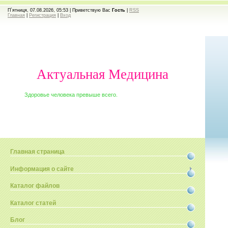
П`ятниця, 07.08.2026, 05:53 |
Приветствую Вас
Гость
|
RSS
Главная
|
Регистрация
|
Вход
Актуальная Медицина
Здоровье человека превыше всего.
Главная страница
Информация о сайте
Каталог файлов
Каталог статей
Блог