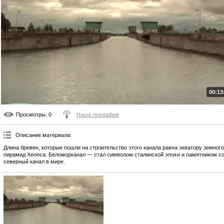
00:13
Просмотры
: 0
Наша география
Описание материала
:
Длина бревен, которые пошли на строительство этого канала равна экватору земног
пирамид Хеопса. Беломорканал — стал символом сталинской эпохи и памятником со
северный канал в мире.