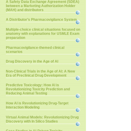
A Safety Data Exchange Agreement (SDEA)
between a Marketing Authorization Holder
(MAH) and distributors
A Distributor’s Pharmacovigilance System
Multiple-choice clinical situations focused on
anatomy with explanations for USMLE Exam
preparation
Pharmacovigilance-themed clinical
scenarios
Drug Discovery in the Age of AI
Non-Clinical Trials in the Age of AI: A New
Era of Preclinical Drug Development
Predictive Toxicology: How AI is
Revolutionizing Toxicity Prediction and
Reducing Animal Testing
How AI is Revolutionizing Drug-Target
Interaction Modeling
Virtual Animal Models: Revolutionizing Drug
Discovery with In Silico Studies