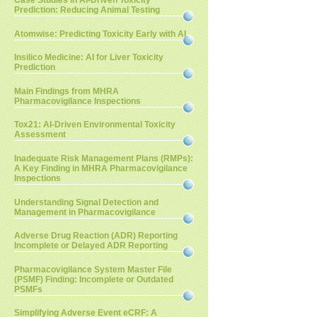
Case Studies in AI-Driven Toxicity
Prediction: Reducing Animal Testing
Atomwise: Predicting Toxicity Early with AI
Insilico Medicine: AI for Liver Toxicity
Prediction
Main Findings from MHRA
Pharmacovigilance Inspections
Tox21: AI-Driven Environmental Toxicity
Assessment
Inadequate Risk Management Plans (RMPs):
A Key Finding in MHRA Pharmacovigilance
Inspections
Understanding Signal Detection and
Management in Pharmacovigilance
Adverse Drug Reaction (ADR) Reporting
Incomplete or Delayed ADR Reporting
Pharmacovigilance System Master File
(PSMF) Finding: Incomplete or Outdated
PSMFs
Simplifying Adverse Event eCRF: A