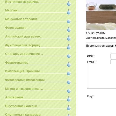
Восточная медицина.
Массаж.
Мануальная терапия.
Фитотерапия.
Язык
: Русский
Английский для враче...
Длительность матери
Фунготерапия. Кордиц...
Всего комментариев
:
Словарь медицинских ...
Имя *:
Email *:
Физиотерапия.
Импотенция. Причины....
Фитотерапия импотенции
Метод интракавернозн...
Код *:
Апитерапия
Внутренние болезни.
Симптомы и синдромы