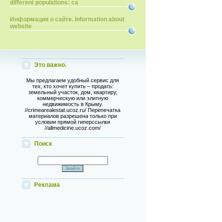
different populations: ca
Информация о сайте. Information about
website
Это важно.
Мы предлагаем удобный сервис для
тех, кто хочет купить – продать:
земельный участок, дом, квартиру,
коммерческую или элитную
недвижимость в Крыму.
//crimearealestat.ucoz.ru/ Перепечатка
материалов разрешена только при
условии прямой гиперссылки
//allmedicine.ucoz.com/
Поиск
Реклама