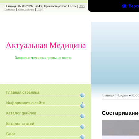
Верс
П`ятниця, 07.08.2026, 19:43 |
Приветствую Вас
Гость
|
RSS
Главная
|
Регистрация
|
Вход
Актуальная Медицина
Здоровье человека превыше всего.
Главная страница
Главная
»
Видео
»
Хобб
Информация о сайте
Состаривани
Каталог файлов
Каталог статей
Блог