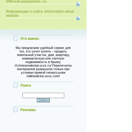
different populations: ca
Информация о сайте. Information about
website
Это важно.
Мы предлагаем удобный сервис для
тех, кто хочет купить – продать:
земельный участок, дом, квартиру,
коммерческую или элитную
недвижимость в Крыму.
//crimearealestat.ucoz.ru/ Перепечатка
материалов разрешена только при
условии прямой гиперссылки
//allmedicine.ucoz.com/
Поиск
Реклама