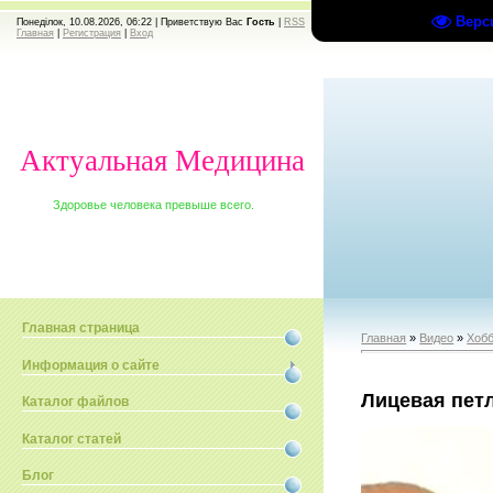
Верс
Понеділок, 10.08.2026, 06:22 |
Приветствую Вас
Гость
|
RSS
Главная
|
Регистрация
|
Вход
Актуальная Медицина
Здоровье человека превыше всего.
Главная страница
Главная
»
Видео
»
Хобб
Информация о сайте
Лицевая пет
Каталог файлов
Каталог статей
Блог