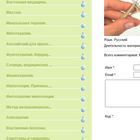
Восточная медицина.
Массаж.
Мануальная терапия.
Фитотерапия.
Язык
: Русский
Английский для враче...
Длительность матери
Фунготерапия. Кордиц...
Всего комментариев
:
Словарь медицинских ...
Имя *:
Email *:
Физиотерапия.
Импотенция. Причины....
Фитотерапия импотенции
Метод интракавернозн...
Код *:
Апитерапия
Внутренние болезни.
Симптомы и синдромы