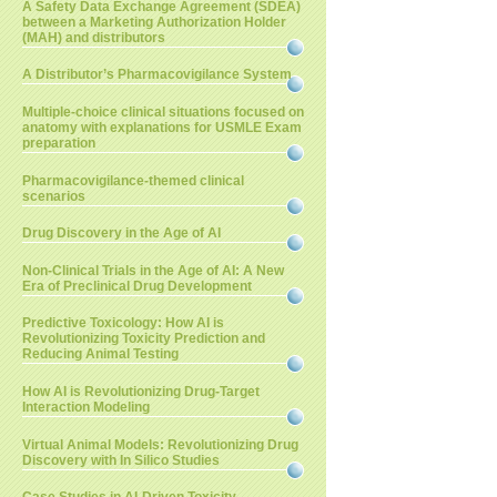
A Safety Data Exchange Agreement (SDEA)
between a Marketing Authorization Holder
(MAH) and distributors
A Distributor’s Pharmacovigilance System
Multiple-choice clinical situations focused on
anatomy with explanations for USMLE Exam
preparation
Pharmacovigilance-themed clinical
scenarios
Drug Discovery in the Age of AI
Non-Clinical Trials in the Age of AI: A New
Era of Preclinical Drug Development
Predictive Toxicology: How AI is
Revolutionizing Toxicity Prediction and
Reducing Animal Testing
How AI is Revolutionizing Drug-Target
Interaction Modeling
Virtual Animal Models: Revolutionizing Drug
Discovery with In Silico Studies