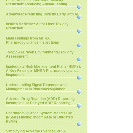
Case Studies in AI-Driven Toxicity
Prediction: Reducing Animal Testing
Atomwise: Predicting Toxicity Early with AI
Insilico Medicine: AI for Liver Toxicity
Prediction
Main Findings from MHRA
Pharmacovigilance Inspections
Tox21: AI-Driven Environmental Toxicity
Assessment
Inadequate Risk Management Plans (RMPs):
A Key Finding in MHRA Pharmacovigilance
Inspections
Understanding Signal Detection and
Management in Pharmacovigilance
Adverse Drug Reaction (ADR) Reporting
Incomplete or Delayed ADR Reporting
Pharmacovigilance System Master File
(PSMF) Finding: Incomplete or Outdated
PSMFs
Simplifying Adverse Event eCRF: A