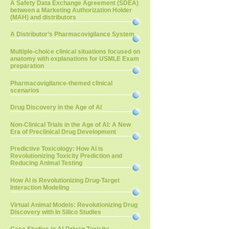
A Safety Data Exchange Agreement (SDEA)
between a Marketing Authorization Holder
(MAH) and distributors
A Distributor’s Pharmacovigilance System
Multiple-choice clinical situations focused on
anatomy with explanations for USMLE Exam
preparation
Pharmacovigilance-themed clinical
scenarios
Drug Discovery in the Age of AI
Non-Clinical Trials in the Age of AI: A New
Era of Preclinical Drug Development
Predictive Toxicology: How AI is
Revolutionizing Toxicity Prediction and
Reducing Animal Testing
How AI is Revolutionizing Drug-Target
Interaction Modeling
Virtual Animal Models: Revolutionizing Drug
Discovery with In Silico Studies