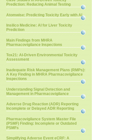
Case Studies in AI-Driven Toxicity
Prediction: Reducing Animal Testing
Atomwise: Predicting Toxicity Early with AI
Insilico Medicine: AI for Liver Toxicity
Prediction
Main Findings from MHRA
Pharmacovigilance Inspections
Tox21: AI-Driven Environmental Toxicity
Assessment
Inadequate Risk Management Plans (RMPs):
A Key Finding in MHRA Pharmacovigilance
Inspections
Understanding Signal Detection and
Management in Pharmacovigilance
Adverse Drug Reaction (ADR) Reporting
Incomplete or Delayed ADR Reporting
Pharmacovigilance System Master File
(PSMF) Finding: Incomplete or Outdated
PSMFs
Simplifying Adverse Event eCRF: A