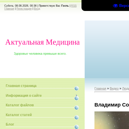
Верс
Субота, 08.08.2026, 00:36 |
Приветствую Вас
Гость
|
RSS
Главная
|
Регистрация
|
Вход
Актуальная Медицина
Здоровье человека превыше всего.
Главная страница
Главная
»
Видео
»
Люди
Информация о сайте
Владимир Со
Каталог файлов
Каталог статей
Блог