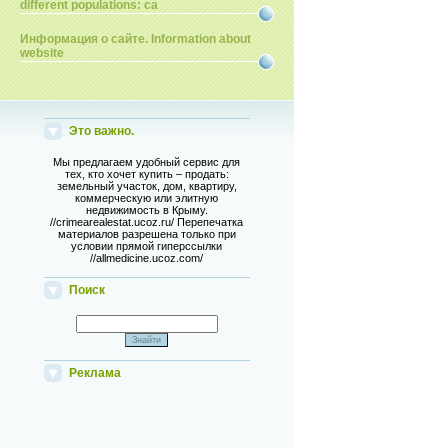
different populations: ca
Информация о сайте. Information about
website
Это важно.
Мы предлагаем удобный сервис для
тех, кто хочет купить – продать:
земельный участок, дом, квартиру,
коммерческую или элитную
недвижимость в Крыму.
//crimearealestat.ucoz.ru/ Перепечатка
материалов разрешена только при
условии прямой гиперссылки
//allmedicine.ucoz.com/
Поиск
Реклама