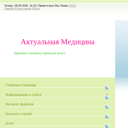
Четвер, 06.08.2026, 14:16 |
Приветствую Вас
Гость
|
RSS
Главная
|
Регистрация
|
Вход
Актуальная Медицина
Здоровье человека превыше всего.
Главная страница
Информация о сайте
Каталог файлов
Каталог статей
Блог