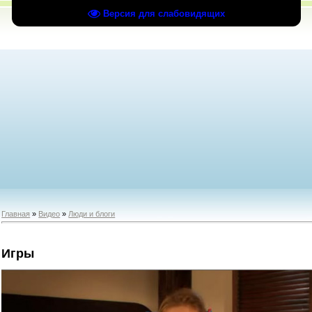
Версия для слабовидящих
Главная
»
Видео
»
Люди и блоги
Игры