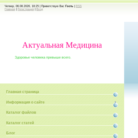
Четвер, 06.08.2026, 18:25 |
Приветствую Вас
Гость
|
RSS
Главная
|
Регистрация
|
Вход
Актуальная Медицина
Здоровье человека превыше всего.
Главная страница
Информация о сайте
Каталог файлов
Каталог статей
Блог