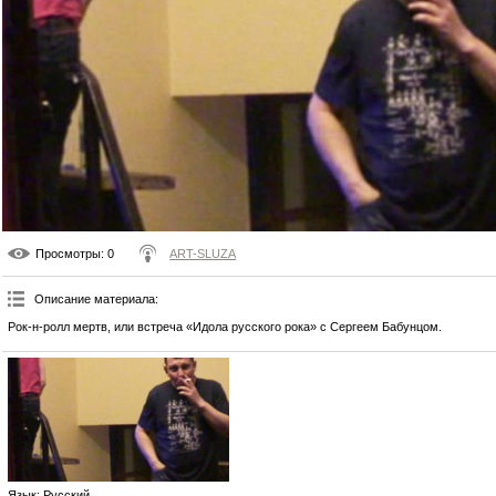
Просмотры
: 0
ART-SLUZA
Описание материала
:
Рок-н-ролл мертв, или встреча «Идола русского рока» с Сергеем Бабунцом.
Язык
: Русский