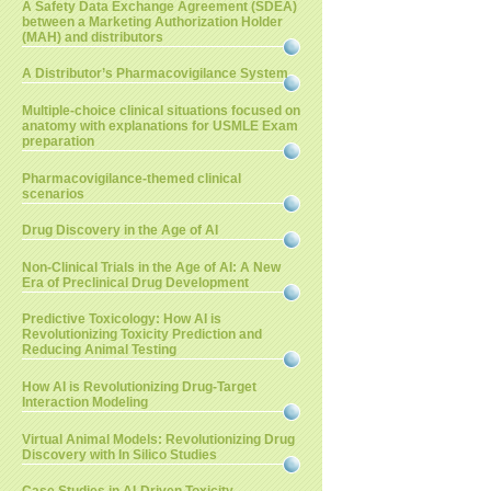
A Safety Data Exchange Agreement (SDEA)
between a Marketing Authorization Holder
(MAH) and distributors
A Distributor’s Pharmacovigilance System
Multiple-choice clinical situations focused on
anatomy with explanations for USMLE Exam
preparation
Pharmacovigilance-themed clinical
scenarios
Drug Discovery in the Age of AI
Non-Clinical Trials in the Age of AI: A New
Era of Preclinical Drug Development
Predictive Toxicology: How AI is
Revolutionizing Toxicity Prediction and
Reducing Animal Testing
How AI is Revolutionizing Drug-Target
Interaction Modeling
Virtual Animal Models: Revolutionizing Drug
Discovery with In Silico Studies