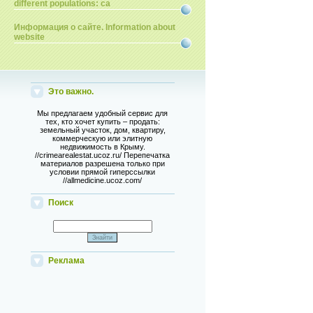
different populations: ca
Информация о сайте. Information about
website
Это важно.
Мы предлагаем удобный сервис для
тех, кто хочет купить – продать:
земельный участок, дом, квартиру,
коммерческую или элитную
недвижимость в Крыму.
//crimearealestat.ucoz.ru/ Перепечатка
материалов разрешена только при
условии прямой гиперссылки
//allmedicine.ucoz.com/
Поиск
Реклама