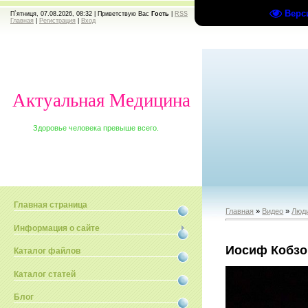
Верс
П`ятниця, 07.08.2026, 08:32 |
Приветствую Вас
Гость
|
RSS
Главная
|
Регистрация
|
Вход
Актуальная Медицина
Здоровье человека превыше всего.
Главная страница
Главная
»
Видео
»
Люди
Информация о сайте
Иосиф Кобзо
Каталог файлов
Каталог статей
Блог