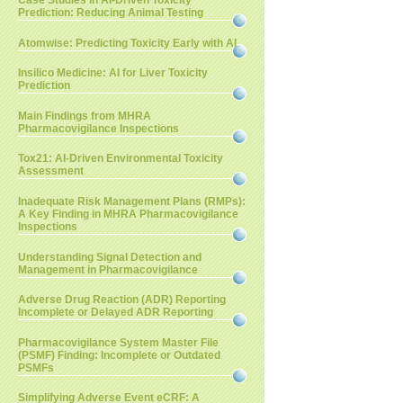
Case Studies in AI-Driven Toxicity
Prediction: Reducing Animal Testing
Atomwise: Predicting Toxicity Early with AI
Insilico Medicine: AI for Liver Toxicity
Prediction
Main Findings from MHRA
Pharmacovigilance Inspections
Tox21: AI-Driven Environmental Toxicity
Assessment
Inadequate Risk Management Plans (RMPs):
A Key Finding in MHRA Pharmacovigilance
Inspections
Understanding Signal Detection and
Management in Pharmacovigilance
Adverse Drug Reaction (ADR) Reporting
Incomplete or Delayed ADR Reporting
Pharmacovigilance System Master File
(PSMF) Finding: Incomplete or Outdated
PSMFs
Simplifying Adverse Event eCRF: A