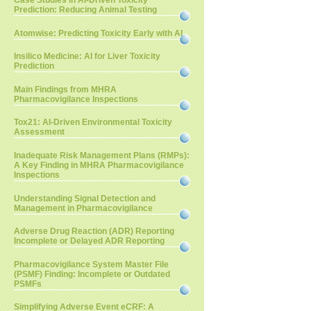
Case Studies in AI-Driven Toxicity
Prediction: Reducing Animal Testing
Atomwise: Predicting Toxicity Early with AI
Insilico Medicine: AI for Liver Toxicity
Prediction
Main Findings from MHRA
Pharmacovigilance Inspections
Tox21: AI-Driven Environmental Toxicity
Assessment
Inadequate Risk Management Plans (RMPs):
A Key Finding in MHRA Pharmacovigilance
Inspections
Understanding Signal Detection and
Management in Pharmacovigilance
Adverse Drug Reaction (ADR) Reporting
Incomplete or Delayed ADR Reporting
Pharmacovigilance System Master File
(PSMF) Finding: Incomplete or Outdated
PSMFs
Simplifying Adverse Event eCRF: A