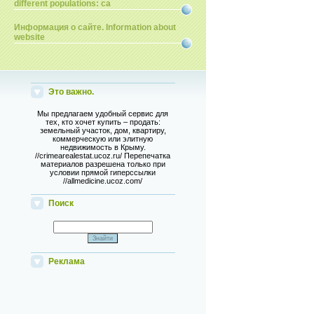
different populations: ca
Информация о сайте. Information about
website
Это важно.
Мы предлагаем удобный сервис для
тех, кто хочет купить – продать:
земельный участок, дом, квартиру,
коммерческую или элитную
недвижимость в Крыму.
//crimearealestat.ucoz.ru/ Перепечатка
материалов разрешена только при
условии прямой гиперссылки
//allmedicine.ucoz.com/
Поиск
Реклама