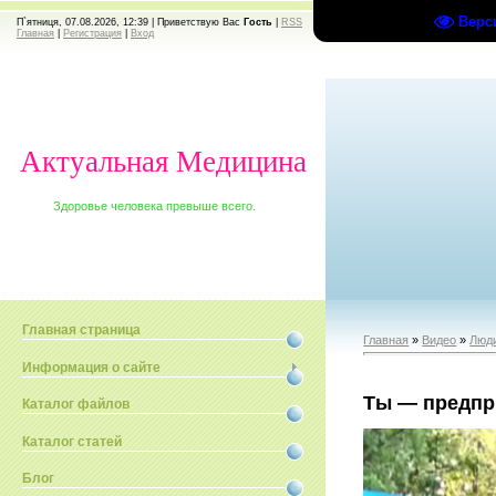
Верс
П`ятниця, 07.08.2026, 12:39 |
Приветствую Вас
Гость
|
RSS
Главная
|
Регистрация
|
Вход
Актуальная Медицина
Здоровье человека превыше всего.
Главная страница
Главная
»
Видео
»
Люди
Информация о сайте
Ты — предпр
Каталог файлов
Каталог статей
Блог