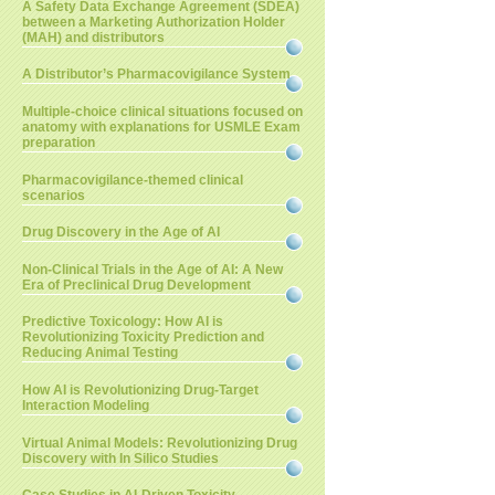
A Safety Data Exchange Agreement (SDEA)
between a Marketing Authorization Holder
(MAH) and distributors
A Distributor’s Pharmacovigilance System
Multiple-choice clinical situations focused on
anatomy with explanations for USMLE Exam
preparation
Pharmacovigilance-themed clinical
scenarios
Drug Discovery in the Age of AI
Non-Clinical Trials in the Age of AI: A New
Era of Preclinical Drug Development
Predictive Toxicology: How AI is
Revolutionizing Toxicity Prediction and
Reducing Animal Testing
How AI is Revolutionizing Drug-Target
Interaction Modeling
Virtual Animal Models: Revolutionizing Drug
Discovery with In Silico Studies