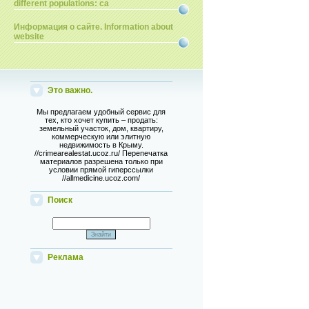
different populations: ca
Информация о сайте. Information about
website
Это важно.
Мы предлагаем удобный сервис для
тех, кто хочет купить – продать:
земельный участок, дом, квартиру,
коммерческую или элитную
недвижимость в Крыму.
//crimearealestat.ucoz.ru/ Перепечатка
материалов разрешена только при
условии прямой гиперссылки
//allmedicine.ucoz.com/
Поиск
Реклама