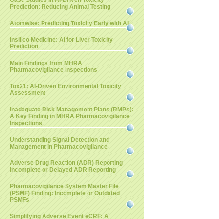
Case Studies in AI-Driven Toxicity
Prediction: Reducing Animal Testing
Atomwise: Predicting Toxicity Early with AI
Insilico Medicine: AI for Liver Toxicity
Prediction
Main Findings from MHRA
Pharmacovigilance Inspections
Tox21: AI-Driven Environmental Toxicity
Assessment
Inadequate Risk Management Plans (RMPs):
A Key Finding in MHRA Pharmacovigilance
Inspections
Understanding Signal Detection and
Management in Pharmacovigilance
Adverse Drug Reaction (ADR) Reporting
Incomplete or Delayed ADR Reporting
Pharmacovigilance System Master File
(PSMF) Finding: Incomplete or Outdated
PSMFs
Simplifying Adverse Event eCRF: A