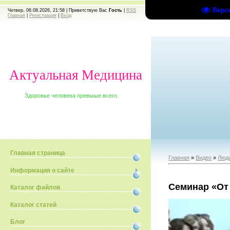
Верс
Четвер, 06.08.2026, 21:58 |
Приветствую Вас
Гость
|
RSS
Главная
|
Регистрация
|
Вход
Актуальная Медицина
Здоровье человека превыше всего.
Главная страница
Главная
»
Видео
»
Люди
Информация о сайте
Семинар «От 
Каталог файлов
Каталог статей
Блог