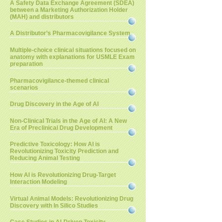
A Safety Data Exchange Agreement (SDEA)
between a Marketing Authorization Holder
(MAH) and distributors
A Distributor’s Pharmacovigilance System
Multiple-choice clinical situations focused on
anatomy with explanations for USMLE Exam
preparation
Pharmacovigilance-themed clinical
scenarios
Drug Discovery in the Age of AI
Non-Clinical Trials in the Age of AI: A New
Era of Preclinical Drug Development
Predictive Toxicology: How AI is
Revolutionizing Toxicity Prediction and
Reducing Animal Testing
How AI is Revolutionizing Drug-Target
Interaction Modeling
Virtual Animal Models: Revolutionizing Drug
Discovery with In Silico Studies