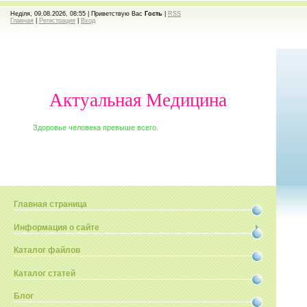
Неділя, 09.08.2026, 08:55 |
Приветствую Вас
Гость
|
RSS
Главная
|
Регистрация
|
Вход
Актуальная Медицина
Здоровье человека превыше всего.
Главная страница
Информация о сайте
Каталог файлов
Каталог статей
Блог