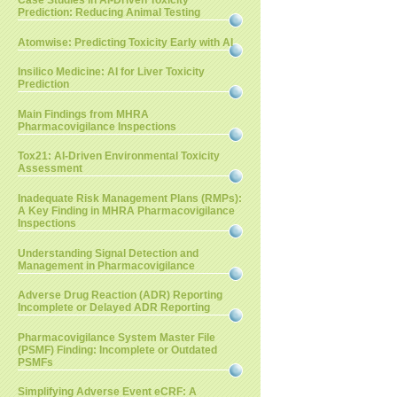
Case Studies in AI-Driven Toxicity
Prediction: Reducing Animal Testing
Atomwise: Predicting Toxicity Early with AI
Insilico Medicine: AI for Liver Toxicity
Prediction
Main Findings from MHRA
Pharmacovigilance Inspections
Tox21: AI-Driven Environmental Toxicity
Assessment
Inadequate Risk Management Plans (RMPs):
A Key Finding in MHRA Pharmacovigilance
Inspections
Understanding Signal Detection and
Management in Pharmacovigilance
Adverse Drug Reaction (ADR) Reporting
Incomplete or Delayed ADR Reporting
Pharmacovigilance System Master File
(PSMF) Finding: Incomplete or Outdated
PSMFs
Simplifying Adverse Event eCRF: A