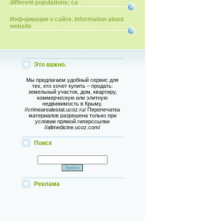
different populations: ca
Информация о сайте. Information about
website
Это важно.
Мы предлагаем удобный сервис для
тех, кто хочет купить – продать:
земельный участок, дом, квартиру,
коммерческую или элитную
недвижимость в Крыму.
//crimearealestat.ucoz.ru/ Перепечатка
материалов разрешена только при
условии прямой гиперссылки
//allmedicine.ucoz.com/
Поиск
Реклама