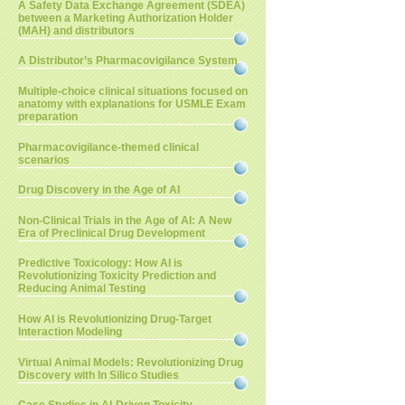
A Safety Data Exchange Agreement (SDEA)
between a Marketing Authorization Holder
(MAH) and distributors
A Distributor’s Pharmacovigilance System
Multiple-choice clinical situations focused on
anatomy with explanations for USMLE Exam
preparation
Pharmacovigilance-themed clinical
scenarios
Drug Discovery in the Age of AI
Non-Clinical Trials in the Age of AI: A New
Era of Preclinical Drug Development
Predictive Toxicology: How AI is
Revolutionizing Toxicity Prediction and
Reducing Animal Testing
How AI is Revolutionizing Drug-Target
Interaction Modeling
Virtual Animal Models: Revolutionizing Drug
Discovery with In Silico Studies