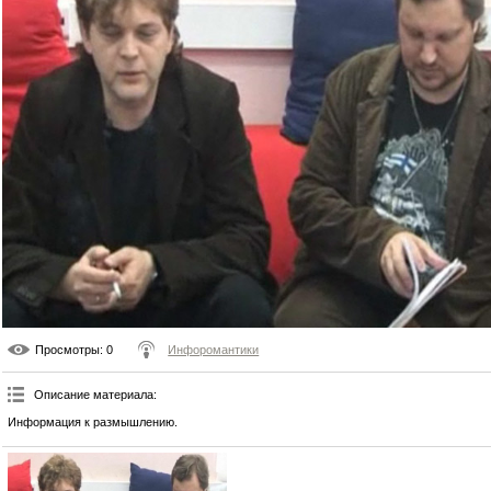
Просмотры
: 0
Инфоромантики
Описание материала
:
Информация к размышлению.