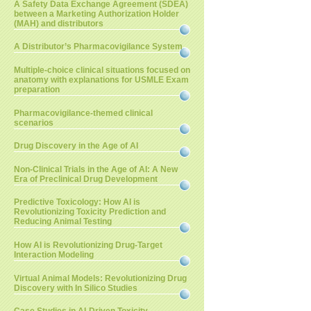
A Safety Data Exchange Agreement (SDEA)
between a Marketing Authorization Holder
(MAH) and distributors
A Distributor’s Pharmacovigilance System
Multiple-choice clinical situations focused on
anatomy with explanations for USMLE Exam
preparation
Pharmacovigilance-themed clinical
scenarios
Drug Discovery in the Age of AI
Non-Clinical Trials in the Age of AI: A New
Era of Preclinical Drug Development
Predictive Toxicology: How AI is
Revolutionizing Toxicity Prediction and
Reducing Animal Testing
How AI is Revolutionizing Drug-Target
Interaction Modeling
Virtual Animal Models: Revolutionizing Drug
Discovery with In Silico Studies