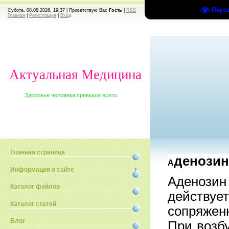
Верс
Субота, 08.08.2026, 19:37 |
Приветствую Вас
Гость
|
RSS
Главная
|
Регистрация
|
Вход
Актуальная Медицина
Здоровье человека превыше всего.
Главная страница
денози
А
Информация о сайте
Аденозин
Каталог файлов
действ
Каталог статей
сопряжен
Блог
При возб