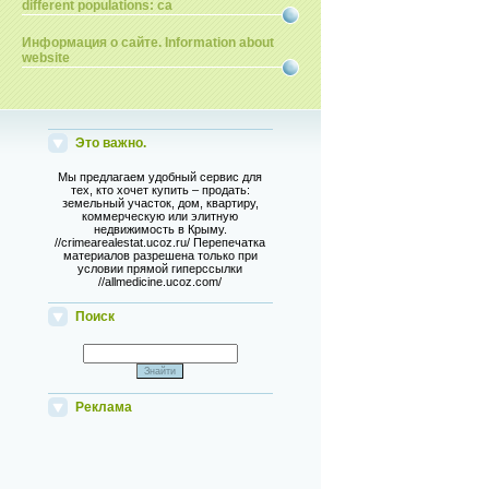
different populations: ca
Информация о сайте. Information about
website
Это важно.
Мы предлагаем удобный сервис для
тех, кто хочет купить – продать:
земельный участок, дом, квартиру,
коммерческую или элитную
недвижимость в Крыму.
//crimearealestat.ucoz.ru/ Перепечатка
материалов разрешена только при
условии прямой гиперссылки
//allmedicine.ucoz.com/
Поиск
Реклама