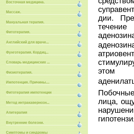
средст
Восточная медицина.
суправен
Массаж.
дии. Пре
Мануальная терапия.
течение
Фитотерапия.
аденозин
Английский для враче...
аденозин
атриовен
Фунготерапия. Кордиц...
стимулир
Словарь медицинских ...
этом
Физиотерапия.
аденилатц
Импотенция. Причины....
Побочны
Фитотерапия импотенции
лица, ощ
Метод интракавернозн...
нарушени
Апитерапия
гипотенз
Внутренние болезни.
Симптомы и синдромы