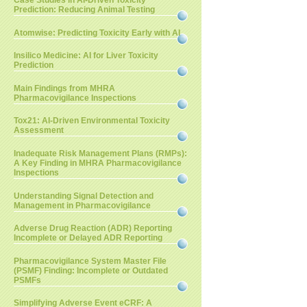
Case Studies in AI-Driven Toxicity
Prediction: Reducing Animal Testing
Atomwise: Predicting Toxicity Early with AI
Insilico Medicine: AI for Liver Toxicity
Prediction
Main Findings from MHRA
Pharmacovigilance Inspections
Tox21: AI-Driven Environmental Toxicity
Assessment
Inadequate Risk Management Plans (RMPs):
A Key Finding in MHRA Pharmacovigilance
Inspections
Understanding Signal Detection and
Management in Pharmacovigilance
Adverse Drug Reaction (ADR) Reporting
Incomplete or Delayed ADR Reporting
Pharmacovigilance System Master File
(PSMF) Finding: Incomplete or Outdated
PSMFs
Simplifying Adverse Event eCRF: A