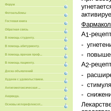
Форум
угне­тает
активируе
Фотоальбомы
Гостевая книга
Фармакол
Обратная связь
А
-рецеп
1
В помощь студенту.
-
угнетен
В помощь абитуриенту.
-
повышен
В помощь врачам проф...
A
-рецеп
В помощь пациенту.
2
Доска объявлений
-
расшире
Худеем с удовольствием.
-
стимуля
Антигомотоксическая ...
-
снижени
Аюрведа.
Лекарст
Основы иглорефлексот...