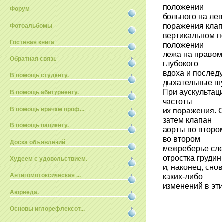
положении
Форум
больного на лев
поражения клап
Фотоальбомы
вертикальном п
Гостевая книга
положении
лежа на правом
Обратная связь
глубокого
вдоха и послед
В помощь студенту.
дыхательные ш
При аускультац
В помощь абитуриенту.
частоты
В помощь врачам проф...
их поражения. 
затем клапан
В помощь пациенту.
аорты во второ
во втором
Доска объявлений
межреберье сле
отростка груди
Худеем с удовольствием.
и, наконец, сн
Антигомотоксическая ...
каких-либо
изменений в эт
Аюрведа.
Основы иглорефлексот...