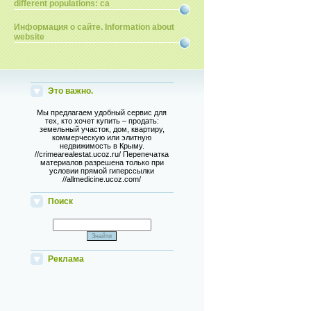
different populations: ca
Информация о сайте. Information about
website
Это важно.
Мы предлагаем удобный сервис для
тех, кто хочет купить – продать:
земельный участок, дом, квартиру,
коммерческую или элитную
недвижимость в Крыму.
//crimearealestat.ucoz.ru/ Перепечатка
материалов разрешена только при
условии прямой гиперссылки
//allmedicine.ucoz.com/
Поиск
Реклама