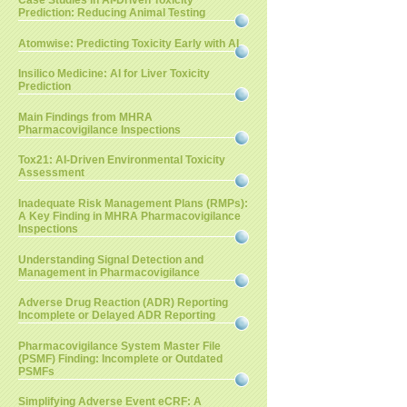
Case Studies in AI-Driven Toxicity
Prediction: Reducing Animal Testing
Atomwise: Predicting Toxicity Early with AI
Insilico Medicine: AI for Liver Toxicity
Prediction
Main Findings from MHRA
Pharmacovigilance Inspections
Tox21: AI-Driven Environmental Toxicity
Assessment
Inadequate Risk Management Plans (RMPs):
A Key Finding in MHRA Pharmacovigilance
Inspections
Understanding Signal Detection and
Management in Pharmacovigilance
Adverse Drug Reaction (ADR) Reporting
Incomplete or Delayed ADR Reporting
Pharmacovigilance System Master File
(PSMF) Finding: Incomplete or Outdated
PSMFs
Simplifying Adverse Event eCRF: A