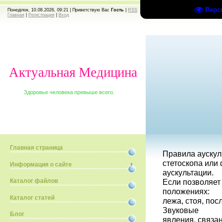
Верс
Понеділок, 10.08.2026, 09:21 |
Приветствую Вас
Гость
|
RSS
Главная
|
Регистрация
|
Вход
Актуальная Медицина
Здоровье человека превыше всего.
Главная страница
Правила аускул
стетоскопа или
Информация о сайте
аускультации.
Если позволяет
Каталог файлов
положениях:
Каталог статей
лежа, стоя, пос
Звуковые
Блог
явления, связа