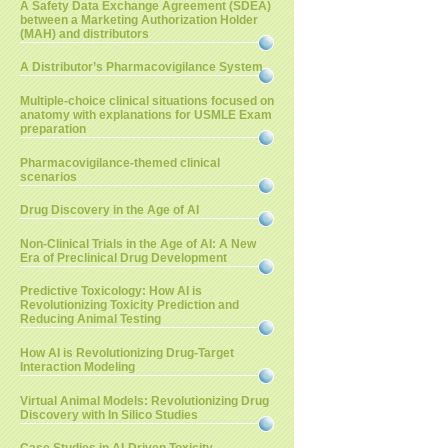
A Safety Data Exchange Agreement (SDEA)
between a Marketing Authorization Holder
(MAH) and distributors
A Distributor’s Pharmacovigilance System
Multiple-choice clinical situations focused on
anatomy with explanations for USMLE Exam
preparation
Pharmacovigilance-themed clinical
scenarios
Drug Discovery in the Age of AI
Non-Clinical Trials in the Age of AI: A New
Era of Preclinical Drug Development
Predictive Toxicology: How AI is
Revolutionizing Toxicity Prediction and
Reducing Animal Testing
How AI is Revolutionizing Drug-Target
Interaction Modeling
Virtual Animal Models: Revolutionizing Drug
Discovery with In Silico Studies