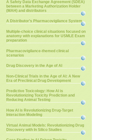
A Safety Data Exchange Agreement (SDEA)
between a Marketing Authorization Holder
(MAH) and distributors
A Distributor’s Pharmacovigilance System
Multiple-choice clinical situations focused on
anatomy with explanations for USMLE Exam
preparation
Pharmacovigilance-themed clinical
scenarios
Drug Discovery in the Age of AI
Non-Clinical Trials in the Age of AI: A New
Era of Preclinical Drug Development
Predictive Toxicology: How AI is
Revolutionizing Toxicity Prediction and
Reducing Animal Testing
How AI is Revolutionizing Drug-Target
Interaction Modeling
Virtual Animal Models: Revolutionizing Drug
Discovery with In Silico Studies