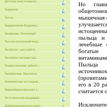
Детская анестезиолог...
Но глав
общетониз
Хирургия
мышечная с
Тесты
улучшает
Кардиология Кардими...
истощенны
Ожирение. Overweight
пыльца и
Русско-латынский мед...
лечебные 
богатые
Латинско - русский м...
витаминам
Лечебное питание (ди...
Пыльца 
Ревматические заболе...
источнико
Пробиотики. Лактобакт
(провитами
Клинические исследов...
его в 20 р
считается 
Микробиологическая т...
Эстетическая медицина
Исключите
Дифференциально-диаг...