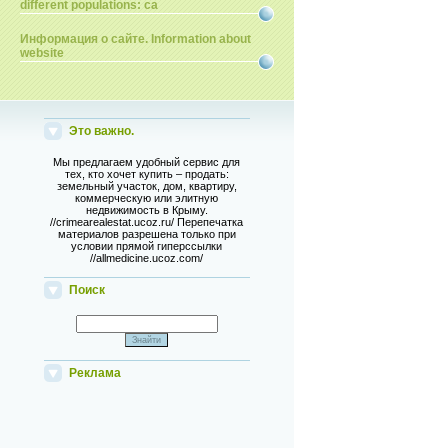
different populations: ca
Информация о сайте. Information about
website
Это важно.
Мы предлагаем удобный сервис для
тех, кто хочет купить – продать:
земельный участок, дом, квартиру,
коммерческую или элитную
недвижимость в Крыму.
//crimearealestat.ucoz.ru/ Перепечатка
материалов разрешена только при
условии прямой гиперссылки
//allmedicine.ucoz.com/
Поиск
Реклама