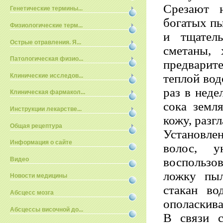
Срезают н
Генетические термины...
богатых пы
Физиологические терм...
и тщател
Острые отравления. Я...
сметаны,
Патологическая физио...
предварит
теплой вод
Клинические исследов...
раз в нед
Клиническая фармакол...
сока земл
Инструкции лекарстве...
кожу, разг
Общая рецептура
Установлен
Информация о сайте
волос, у
воспользо
Видео
ложку пыл
Новости медицины
стакан во
Абсцесс мозга
ополаскив
Абсцессы височной до...
В связи 