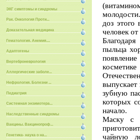
(витами
ЭКГ симптомы и синдромы
молодости
Рак. Онкология Проти...
доз этого 
человек от 
Доказательная медицина
Благодаря
Гематология. Анемия....
пыльца хо
Адаптогены
появлени
Вертеброневрология
косметик
Аллергические заболе...
Отечест
выпускает 
Нефрология. Болезни ...
зубную пас
Педиатрия
которых с
Системная энзимотера...
начало.
Наследственные синдромы
Маску с 
Вакцины. Вакцинопроф...
приготови
чайную ло
Генетика- наука о на...