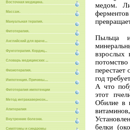
Восточная медицина.
медом. Л
ферментов
Массаж.
превращает
Мануальная терапия.
Фитотерапия.
Пыльца и
Английский для враче...
минераль
Фунготерапия. Кордиц...
взрослых 
потомств
Словарь медицинских ...
перестает 
Физиотерапия.
год требуе
Импотенция. Причины....
А что поб
Фитотерапия импотенции
этот пчел
Метод интракавернозн...
Обилие в 
витаминов,
Апитерапия
Установле
Внутренние болезни.
белки (ок
Симптомы и синдромы