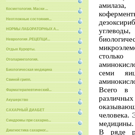
амилаза,
Косметология. Маски ...
коферменты
Неотложные состояния...
дезоксири
углеводы
НОРМЫ ЛАБОРАТОРНЫХ А...
биологич
Неврология .РЕЦЕПЦИ...
микроэле
Отдых Курорты.
столько
Отоларингология.
аминокисл
Биологическая медицина
семи яи
аминокисло
Свиной грипп.
Всего в 
Фарматерапевтический...
различн
Акушерство
оказывающ
САХАРНЫЙ ДИАБЕТ
человека. 
Синдромы при сахарно...
медицины.
В ряде р
Диагностика сахарног...