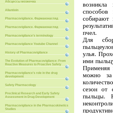
Абсцессы мозжечка
возникла 
способов
Allantioin
собирают 
Pharmacovigilance. Фармаконагляд
результат
Pharmacovigilance. Фармаконагляд
пчел.
Pharmacovigilance's terminology
Для сбо
Pharmacovigilance Youtube Channel
пыльцеуло
улья. Прох
History of Pharmacovigilance
ими пыльцу
The Evolution of Pharmacovigilance: From
Reactive Measures to Proactive Safety
Применяя 
Pharmacovigilance's role in the drug
можно за 
development
количество
Safety Pharmacology
сезон от 
Preclinical Research and Early Safety
пыльцы. 
Assessment in Drug Development
неконтро
Pharmacovigilance in the Pharmacokinetics
продукт
Studies