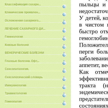
пыльцы и 
Классификация сахарн...
недостаточ
Клинические проявлен...
У детей, к
Осложнения сахарного...
в чистом 
ЛЕЧЕНИЕ САХАРНОГО ДИ...
быстро отм
гемогло
Гинекология
Положител
Кожные болезни
перги бол
ВЕНЕРИЧЕСКИЕ БОЛЕЗНИ
заболевани
Глазные болезни. Офт...
аппетит, в
Сексопатология.
Как отме
эффективн
Сексологический словарь
тракта (
Иммуннология
эндемич
Травматология
предстат
Гомеопатия
состояниях