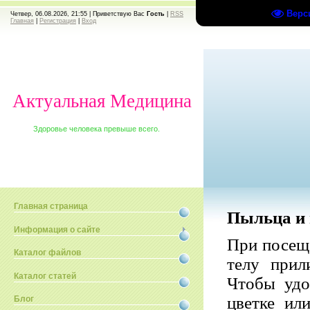
Верс
Четвер, 06.08.2026, 21:55 |
Приветствую Вас
Гость
|
RSS
Главная
|
Регистрация
|
Вход
Актуальная Медицина
Здоровье человека превыше всего.
Главная страница
Пыльца и 
Информация о сайте
При посеще
Каталог файлов
телу прил
Каталог статей
Чтобы удо
цветке ил
Блог