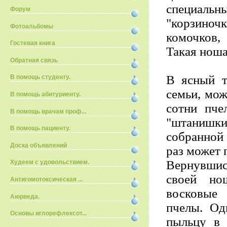
специаль
Форум
"корзино
Фотоальбомы
комочков,
Гостевая книга
Такая ноша
Обратная связь
В ясный т
В помощь студенту.
семьи, мож
В помощь абитуриенту.
сотни пче
В помощь врачам проф...
"штанишки"
В помощь пациенту.
собранной 
Доска объявлений
раз может п
Вернувшис
Худеем с удовольствием.
своей но
Антигомотоксическая ...
восковые 
Аюрведа.
пчелы. Од
Основы иглорефлексот...
пыльцу в 