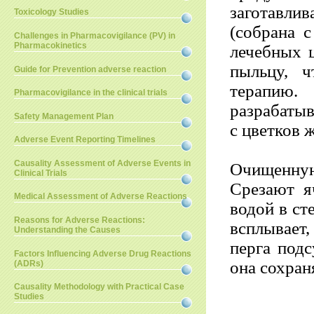
заготавлив
Toxicology Studies
(собрана с
Challenges in Pharmacovigilance (PV) in
Pharmacokinetics
лечебных 
пыльцу, ч
Guide for Prevention adverse reaction
терапию
Pharmacovigilance in the clinical trials
разрабаты
Safety Management Plan
с цветков 
Adverse Event Reporting Timelines
Causality Assessment of Adverse Events in
Очищенну
Clinical Trials
Срезают я
Medical Assessment of Adverse Reactions
водой в ст
Reasons for Adverse Reactions:
всплывает, 
Understanding the Causes
перга подс
Factors Influencing Adverse Drug Reactions
она сохран
(ADRs)
Causality Methodology with Practical Case
Studies