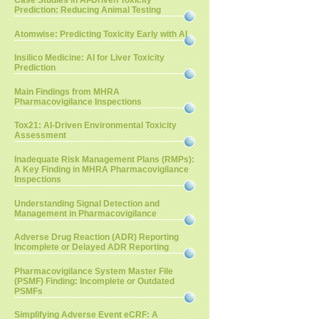
Case Studies in AI-Driven Toxicity
Prediction: Reducing Animal Testing
Atomwise: Predicting Toxicity Early with AI
Insilico Medicine: AI for Liver Toxicity
Prediction
Main Findings from MHRA
Pharmacovigilance Inspections
Tox21: AI-Driven Environmental Toxicity
Assessment
Inadequate Risk Management Plans (RMPs):
A Key Finding in MHRA Pharmacovigilance
Inspections
Understanding Signal Detection and
Management in Pharmacovigilance
Adverse Drug Reaction (ADR) Reporting
Incomplete or Delayed ADR Reporting
Pharmacovigilance System Master File
(PSMF) Finding: Incomplete or Outdated
PSMFs
Simplifying Adverse Event eCRF: A